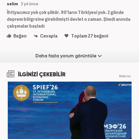
selim
3 yıl önce
İhtiyacımız yok çok şükür. 90'ların Türkiyesi yok. 2 günde
deprem bölgrsine girebilmişti devlet o zaman. Şimdi anında
çalışmalar başladı
Beğen
Cevapla
Toplam
27
beğeni
Daha fazla yorum görüntüle
İLGİNİZİ ÇEKEBİLİR
Makroo