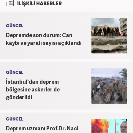
İLİŞKİLİ HABERLER
Atatürk Üniversitesinde ‘Yeni Medya ve Gazetecilik’
mezunu olarak tamamladı. Gazeteciliğe ilk adımını
2011 yılında attı. 13 yıllık profesyonel meslek
hayatında SEO içerik ve muhabirlik de dahil olmak
GÜNCEL
üzere ağırlıklı olarak gündem, dünya, ekonomi, spor
Depremde son durum: Can
ve teknoloji kategorilerinde birçok haber ve
kaybı ve yaralı sayısı açıklandı
röportaja imza atarak galeri ve video hazırladı.
Bahadır Alemdar, meslek hayatına Haber7.com'da
aktif olarak devam etmektedir.
GÜNCEL
İstanbul'dan deprem
bölgesine askerler de
gönderildi
GÜNCEL
Deprem uzmanı Prof.Dr. Naci