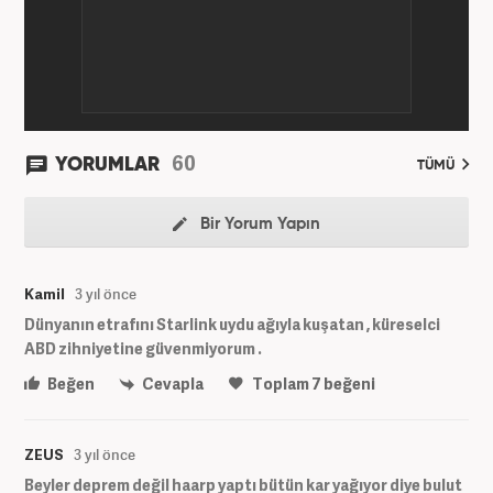
60
YORUMLAR
TÜMÜ
Bir Yorum Yapın
Kamil
3 yıl önce
Dünyanın etrafını Starlink uydu ağıyla kuşatan , küreselci
ABD zihniyetine güvenmiyorum .
Beğen
Cevapla
Toplam
7
beğeni
ZEUS
3 yıl önce
Beyler deprem değil haarp yaptı bütün kar yağıyor diye bulut