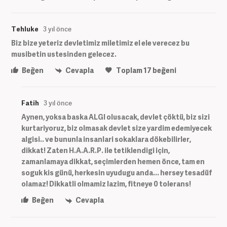
Tehluke
3 yıl önce
Biz bize yeteriz devletimiz miletimiz el ele verecez bu
musibetin ustesinden gelecez.
Beğen
Cevapla
Toplam
17
beğeni
Fatih
3 yıl önce
Aynen, yoksa baska ALGI olusacak, devlet çöktü, biz sizi
kurtariyoruz, biz olmasak devlet size yardim edemiyecek
algisi.. ve bununla insanlari sokaklara dökebilirler,
dikkat! Zaten H.A.A.R.P. ile tetiklendigi için,
zamanlamaya dikkat, seçimlerden hemen önce, tam en
soguk kis günü, herkesin uyudugu anda... hersey tesadüf
olamaz! Dikkatli olmamiz lazim, fitneye 0 tolerans!
Beğen
Cevapla