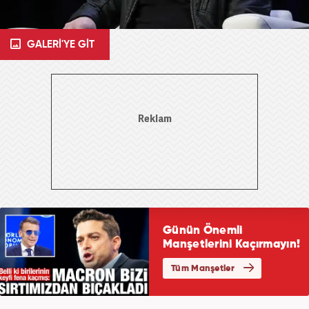
GALERİ'YE GİT