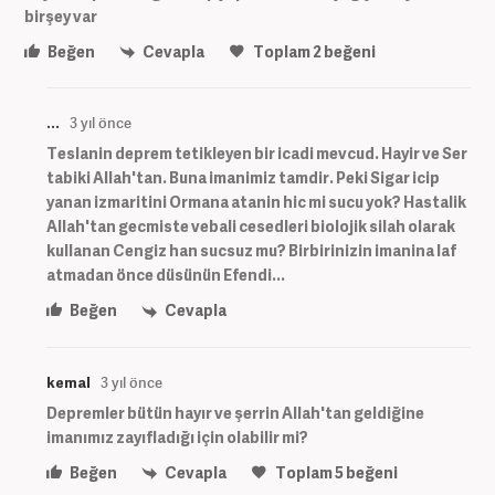
birşey var
Beğen
Cevapla
Toplam
2
beğeni
...
3 yıl önce
Teslanin deprem tetikleyen bir icadi mevcud. Hayir ve Ser
tabiki Allah'tan. Buna imanimiz tamdir. Peki Sigar icip
yanan izmaritini Ormana atanin hic mi sucu yok? Hastalik
Allah'tan gecmiste vebali cesedleri biolojik silah olarak
kullanan Cengiz han sucsuz mu? Birbirinizin imanina laf
atmadan önce düsünün Efendi...
Beğen
Cevapla
kemal
3 yıl önce
Depremler bütün hayır ve şerrin Allah'tan geldiğine
imanımız zayıfladığı için olabilir mi?
Beğen
Cevapla
Toplam
5
beğeni