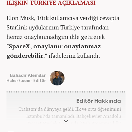
İLİŞKİN TÜRKİYE AÇIKLAMASI
Elon Musk, Türk kullanıcıya verdiği cevapta
Starlink uydularının Türkiye tarafından
henüz onaylanmadığını dile getirerek
"SpaceX, onaylanır onaylanmaz
gönderebilir."
ifadelerini kullandı.
Bahadır Alemdar
Haber7.com - Editör
Editör Hakkında
Trabzon’da dünyaya geldi. İlk ve orta öğrenimini
İstanbul’da tamamladı. Bahçelievler Anadolu
Ticaret Meslek Lisesinde ‘Web Programcılığı’
bölümünden mezun oldu. Yüksek öğrenimini,