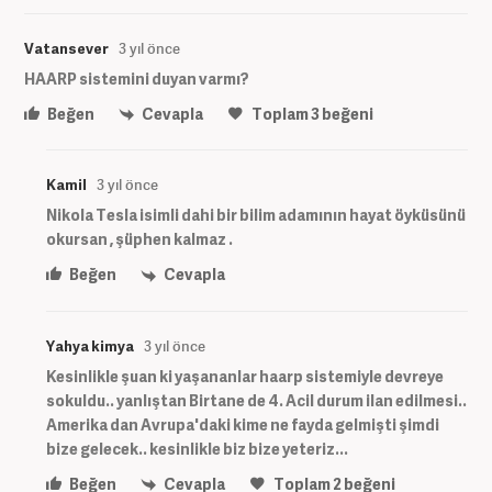
Vatansever
3 yıl önce
HAARP sistemini duyan varmı?
Beğen
Cevapla
Toplam
3
beğeni
Kamil
3 yıl önce
Nikola Tesla isimli dahi bir bilim adamının hayat öyküsünü
okursan , şüphen kalmaz .
Beğen
Cevapla
Yahya kimya
3 yıl önce
Kesinlikle şuan ki yaşananlar haarp sistemiyle devreye
sokuldu.. yanlıştan Birtane de 4. Acil durum ilan edilmesi..
Amerika dan Avrupa'daki kime ne fayda gelmişti şimdi
bize gelecek.. kesinlikle biz bize yeteriz...
Beğen
Cevapla
Toplam
2
beğeni