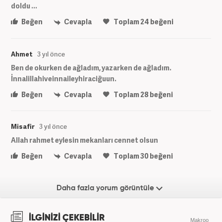
doldu ...
Beğen
Cevapla
Toplam
24
beğeni
Ahmet
3 yıl önce
Ben de okurken de ağladım, yazarken de ağladım.
İnnalillahiveinnaileyhiraciğuun.
Beğen
Cevapla
Toplam
28
beğeni
Misafir
3 yıl önce
Allah rahmet eylesin mekanları cennet olsun
Beğen
Cevapla
Toplam
30
beğeni
Daha fazla yorum görüntüle
İLGİNİZİ ÇEKEBİLİR
Makroo