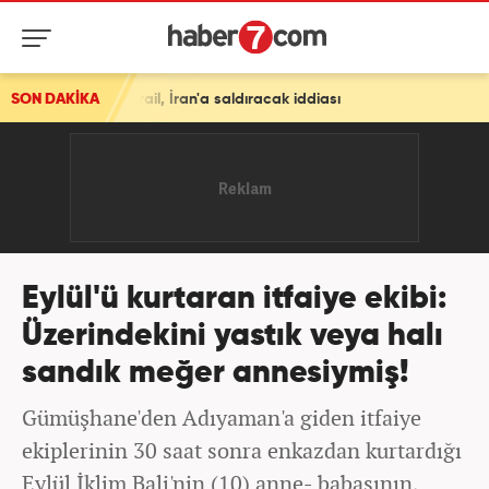
rail, İran'a saldıracak iddiası
SON DAKİKA
Eylül'ü kurtaran itfaiye ekibi:
Üzerindekini yastık veya halı
sandık meğer annesiymiş!
Gümüşhane'den Adıyaman'a giden itfaiye
ekiplerinin 30 saat sonra enkazdan kurtardığı
Eylül İklim Bali'nin (10) anne- babasının,