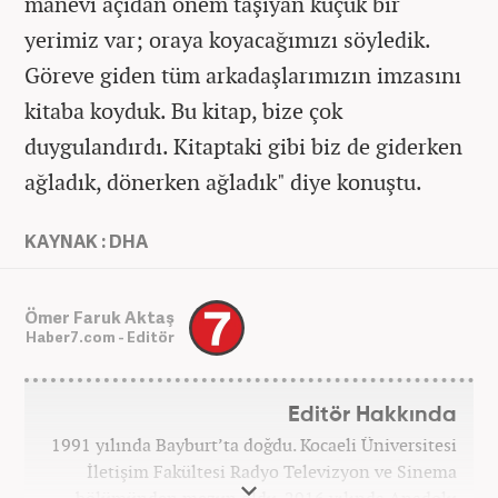
manevi açıdan önem taşıyan küçük bir
yerimiz var; oraya koyacağımızı söyledik.
Göreve giden tüm arkadaşlarımızın imzasını
kitaba koyduk. Bu kitap, bize çok
duygulandırdı. Kitaptaki gibi biz de giderken
ağladık, dönerken ağladık" diye konuştu.
KAYNAK : DHA
Ömer Faruk Aktaş
Haber7.com - Editör
Editör Hakkında
1991 yılında Bayburt’ta doğdu. Kocaeli Üniversitesi
İletişim Fakültesi Radyo Televizyon ve Sinema
bölümünden mezun oldu. 2016 yılında Anadolu