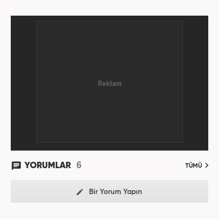
Ajansı'nda stajını yaptı. Yeni Şafak ve Akşam
Gazetesi'nde çalıştı. Nisan 2021'den bu yana
Haber7.com'da ‘Gündem Editörü’ olarak görev
yapmaktadır.
6
YORUMLAR
TÜMÜ
Bir Yorum Yapın