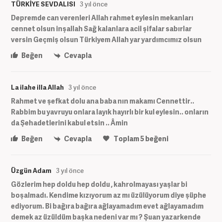
TÜRKİYE SEVDALISI
3 yıl önce
Depremde can verenleri Allah rahmet eylesin mekanları
cennet olsun inşallah Sağ kalanlara acil şifalar sabırlar
versin Geçmiş olsun Türkiyem Allah yar yardımcımız olsun
Beğen
Cevapla
La ilahe illa Allah
3 yıl önce
Rahmet ve şefkat dolu ana baba nın makamı Cennettir..
Rabbim bu yavruyu onlara layık hayırlı bir kul eylesin.. onların
da Şehadetlerini kabul etsin .. Âmin
Beğen
Cevapla
Toplam
5
beğeni
Üzgün Adam
3 yıl önce
Gözlerim hep doldu hep doldu , kahrolmayası yaşlar bi
boşalmadı. Kendime kızıyorum az mı üzülüyorum diye şüphe
ediyorum. Bi bağıra bağıra ağlayamadım evet ağlayamadım
demek az üzüldüm başka nedeni var mı ? Şuan yazarkende