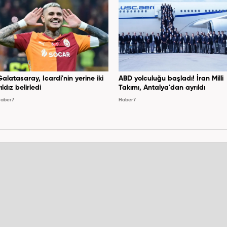
Galatasaray, Icardi'nin yerine iki
ABD yolculuğu başladı! İran Milli
ıldız belirledi
Takımı, Antalya'dan ayrıldı
aber7
Haber7