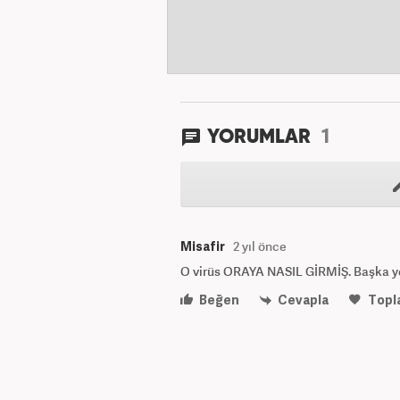
1
YORUMLAR
Misafir
2 yıl önce
O virüs ORAYA NASIL GİRMİŞ. Başka yer
Beğen
Cevapla
Topl