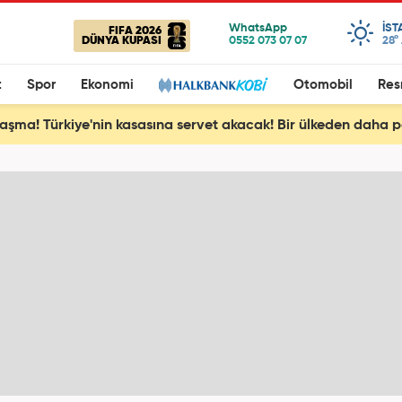
IST
FIFA 2026
DÜNYA KUPASI
28°
t
Spor
Ekonomi
Otomobil
Res
aşma! Türkiye'nin kasasına servet akacak! Bir ülkeden daha pe