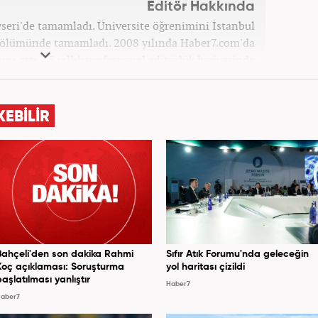
Editör Hakkında
ayseri'de tamamladı. Üniversite öğrenimini İstanbul
 bölümünde tamamladı. 2008 yılında Haber7.com'da
ını attı. 15 yıllık profesyonel editörlük kariyerinde
ptı. Meslek hayatına Haber7.com'da 'Güncel/Siyaset
Sorumlu Editörü' olarak devam etmektedir.
KEBİLİR
Bahçeli'den son dakika Rahmi
Sıfır Atık Forumu'nda geleceğin
Koç açıklaması: Soruşturma
yol haritası çizildi
başlatılması yanlıştır
Haber7
aber7