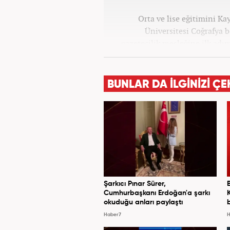
Orta ve lise eğitimini K
Üniversitesi Coğrafya
gazetecilik mesleğine ilk adım
tüm kategorilerde görev ya
BUNLAR DA İLGİNİZİ ÇE
Şarkıcı Pınar Sürer,
Cumhurbaşkanı Erdoğan'a şarkı
okuduğu anları paylaştı
Haber7
H