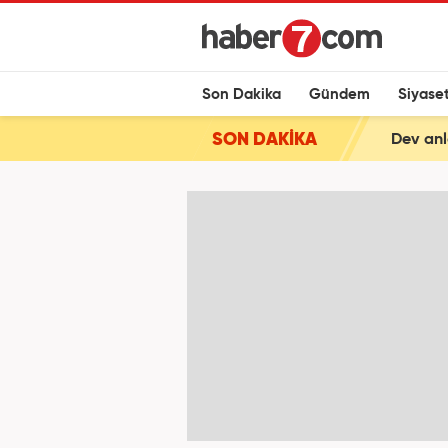
Son Dakika
Gündem
Siyase
SON DAKİKA
Dev anl