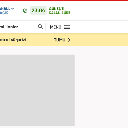
ANBUL
GÜNEŞ'E
23:04
AÇIK
KALAN SÜRE
mi İlanlar
MENÜ
trol sürprizi
TÜMÜ