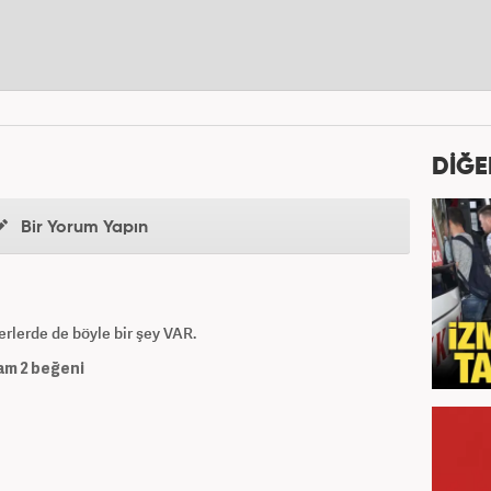
DİĞE
Bir Yorum Yapın
lerde de böyle bir şey VAR.
am
2
beğeni