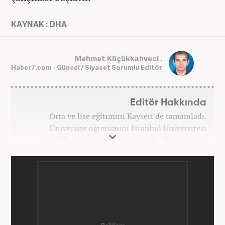
KAYNAK : DHA
Mehmet Küçükkahveci .
Haber7.com - Güncel / Siyaset Sorumlu Editör
Editör Hakkında
Orta ve lise eğitimini Kayseri'de tamamladı.
Üniversite öğrenimini İstanbul Üniversitesi
Coğrafya bölümünde tamamladı. 2008 yılında
Haber7.com'da gazetecilik mesleğine ilk adımını
attı. 15 yıllık profesyonel editörlük kariyerinde tüm
kategorilerde görev yaptı. Meslek hayatına
Haber7.com'da 'Güncel/Siyaset Sorumlu Editörü'
olarak devam etmektedir.