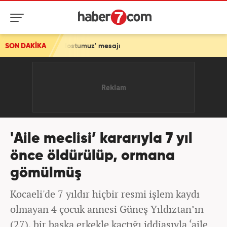
çek dostumuz' mesajı
SON DAKİKA
'Aile meclisi’ kararıyla 7 yıl
önce öldürülüp, ormana
gömülmüş
Kocaeli'de 7 yıldır hiçbir resmi işlem kaydı
olmayan 4 çocuk annesi Güneş Yıldıztan’ın
(27), bir başka erkekle kaçtığı iddiasıyla ‘aile