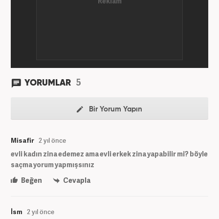
5
YORUMLAR
Bir Yorum Yapın
Misafir
2 yıl önce
evli kadın zina edemez ama evli erkek zina yapabilir mi? böyle
saçma yorum yapmışsınız
Beğen
Cevapla
İsm
2 yıl önce