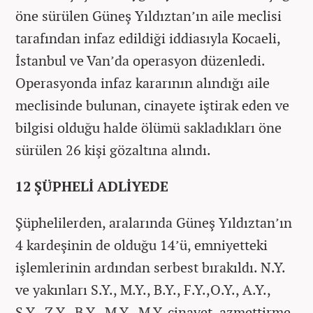
öne sürülen Güneş Yıldıztan’ın aile meclisi
tarafından infaz edildiği iddiasıyla Kocaeli,
İstanbul ve Van’da operasyon düzenledi.
Operasyonda infaz kararının alındığı aile
meclisinde bulunan, cinayete iştirak eden ve
bilgisi olduğu halde ölümü sakladıkları öne
sürülen 26 kişi gözaltına alındı.
12 ŞÜPHELİ ADLİYEDE
Şüphelilerden, aralarında Güneş Yıldıztan’ın
4 kardeşinin de olduğu 14’ü, emniyetteki
işlemlerinin ardından serbest bırakıldı. N.Y.
ve yakınları S.Y., M.Y., B.Y., F.Y.,O.Y., A.Y.,
S.Y., Z.Y., B.Y., M.Y., M.Y. cinayet, azmettirme,