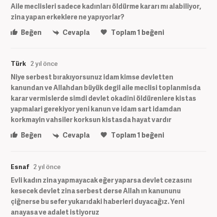
Aile meclisleri sadece kadınları öldürme kararı mı alabiliyor,
zina yapan erkeklere ne yapıyorlar?
Beğen
Cevapla
Toplam
1
beğeni
Türk
2 yıl önce
Niye serbest bırakıyorsunuz idam kimse devletten
kanundan ve Allahdan büyük degil aile meclisi toplanmisda
karar vermislerde simdi devlet okadini öldürenlere kistas
yapmalari gerekiyor yeni kanun ve idam sart idamdan
korkmayin vahsiler korksun kistasda hayat vardır
Beğen
Cevapla
Toplam
1
beğeni
Esnaf
2 yıl önce
Evli kadın zina yapmayacak eğer yaparsa devlet cezasını
kesecek devlet zina serbest derse Allah ın kanununu
çiğnerse bu sefer yukarıdaki haberleri duyacağız. Yeni
anayasa ve adalet istiyoruz