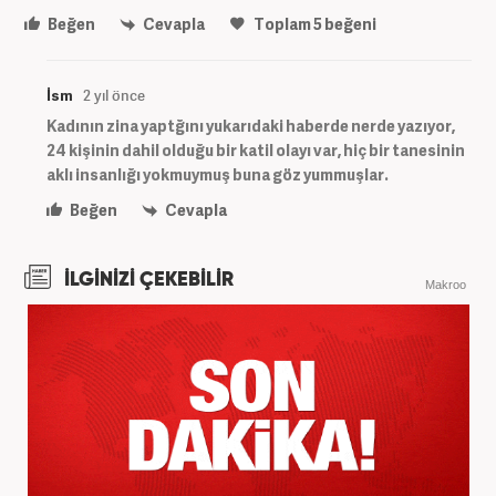
Beğen
Cevapla
Toplam
5
beğeni
İsm
2 yıl önce
Kadının zina yaptğını yukarıdaki haberde nerde yazıyor,
24 kişinin dahil olduğu bir katil olayı var, hiç bir tanesinin
aklı insanlığı yokmuymuş buna göz yummuşlar.
Beğen
Cevapla
İLGİNİZİ ÇEKEBİLİR
Makroo