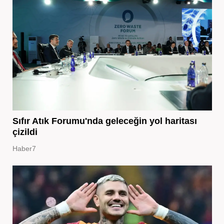
Sıfır Atık Forumu'nda geleceğin yol haritası
çizildi
Haber7