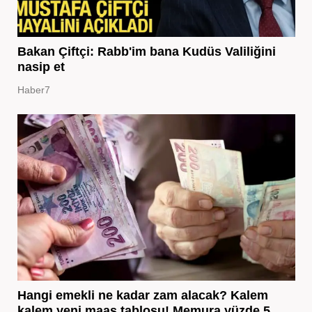
Bakan Çiftçi: Rabb'im bana Kudüs Valiliğini
nasip et
Haber7
Hangi emekli ne kadar zam alacak? Kalem
kalem yeni maaş tablosu! Memura yüzde 5