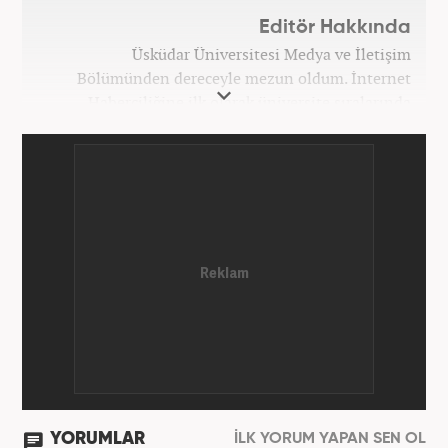
Editör Hakkında
Üsküdar Üniversitesi Medya ve İletişim
Bölümünden dereceyle mezun oldum. İnternet
Haberciliğine ilk olarak üniversite sıralarında
kurduğum internet haber sitesiyle başladım.
Kurduğum sitede 1 yıl kadar sağlık, spor ve kültür
kategorilerinde röportaj, özel haber ve analiz
yazıları yazdım. 2022 yılından bu yana Haber7
bünyesinde başlıca gündem, siyaset, dünya,
ekonomi kategorileri olmak üzere çok sayıda haber,
grafik ve video hazırladım. Kariyerime Haber7'de
gündem editörü olarak devam etmekteyim.
YORUMLAR
İLK YORUM YAPAN SEN OL