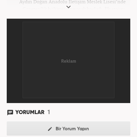
Aydın Doğan Anadolu İletişim Meslek Lisesi’nde
Gazetecilik bölümü okuyarak başladı. İlk stajını
Hürriyet Gazetesi’nde yaptı. Üniversiteyi ise
İstanbul Üniversitesi Radyo Televizyon Yayımcılığı
bölümünde tamamladı. 2009 yılında Milliyet
Gazetesi’nde internet haberciliğine başladı. 15
senelik kariyerinde çok sayıda gazete, haber portalı
ve televizyon bulunmaktadır. Meslek hayatına
Haber7.com’da “Gündem Editörü” olarak devam
etmektedir. Evli ve 2 çocuk annesidir.
1
YORUMLAR
Bir Yorum Yapın