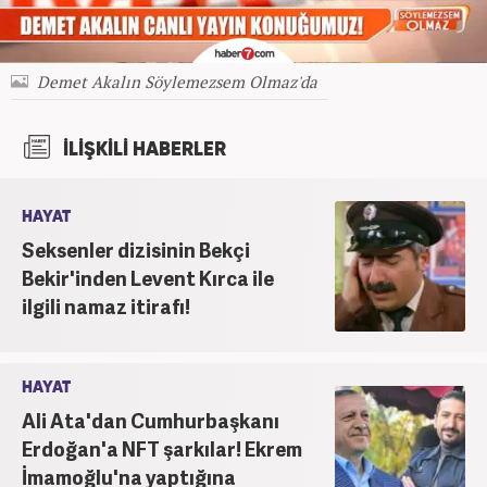
Demet Akalın Söylemezsem Olmaz'da
İLİŞKİLİ HABERLER
HAYAT
Seksenler dizisinin Bekçi
Bekir'inden Levent Kırca ile
ilgili namaz itirafı!
HAYAT
Ali Ata'dan Cumhurbaşkanı
Erdoğan'a NFT şarkılar! Ekrem
İmamoğlu'na yaptığına