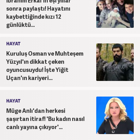
İbrahim Erkal'ın eşi yıllar
sonra paylaştı! Hayatını
kaybettiğinde kızı 12
günlüktü...
HAYAT
Kuruluş Osman ve Muhteşem
Yüzyıl'ın dikkat çeken
oyuncusuydu! İşte Yiğit
Uçan'ın kariyeri...
HAYAT
Müge Anlı'dan herkesi
şaşırtan itiraf! 'Bu kadın nasıl
canlı yayına çıkıyor'...