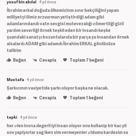
yusuf bin abdal
4 yıl önce
İbrahim erkal doğuda ülkemizinm sınır bekçiliğini yapan
milliyetçi ilimiz erzuurmun yetiştirdiği adam gibi
adamlarındandı vatn sevgisi mutevezalığı cömertliği gizli
yardım severliği örnek teşkil eden bir insandı keşke
şuandaki sanatçı bozuntularıda bir parça şu insandan örnek
alsalardı ADAM gibi adamdı İbrahim ERKAL gönlünüze
talibim
Beğen
Cevapla
Toplam
7
beğeni
Mustafa
4 yıl önce
Şarkıcının vasiyetide şarkı oluyor başka ne olacak.
Beğen
Cevapla
Toplam
1
beğeni
tepki
4 yıl önce
her ølen insna degerli iyi insan oluyor onu kullanip bir kac yil
sov yapiyorlar sag iken slm vermeyenler øldumu kardesim su