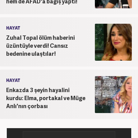
hem de AFAD'a bağış yaptı!
kariyerine ilk adımını attı. 2016'da başladığı
internet gazeteciliği serüveninde birçok haber
portalında editör olarak yer aldı. Günümüzde,
haber7.com'da mesleki hayatına devam etmektedir.
HAYAT
Zuhal Topal ölüm haberini
üzüntüyle verdi! Cansız
bedenine ulaştılar!
HAYAT
Enkazda 3 şeyin hayalini
kurdu: Elma, portakal ve Müge
Anlı'nın çorbası