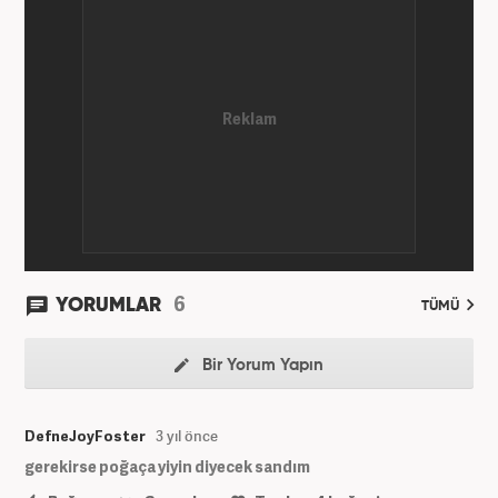
6
YORUMLAR
TÜMÜ
Bir Yorum Yapın
DefneJoyFoster
3 yıl önce
gerekirse poğaça yiyin diyecek sandım