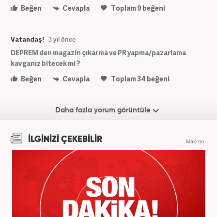
Beğen
Cevapla
Toplam
9
beğeni
Vatandaş!
3 yıl önce
DEPREM den magazin çıkarma ve PR yapma/pazarlama
kavganız bitecek mi ?
Beğen
Cevapla
Toplam
34
beğeni
Daha fazla yorum görüntüle
İLGİNİZİ ÇEKEBİLİR
Makroo