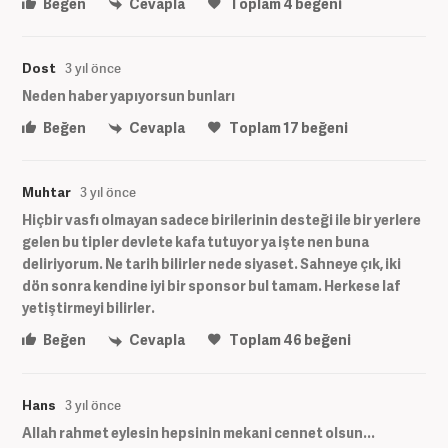
Beğen
Cevapla
Toplam
4
beğeni
Dost
3 yıl önce
Neden haber yapıyorsun bunları
Beğen
Cevapla
Toplam
17
beğeni
Muhtar
3 yıl önce
Hiçbir vasfı olmayan sadece birilerinin desteği ile bir yerlere
gelen bu tipler devlete kafa tutuyor ya işte nen buna
deliriyorum. Ne tarih bilirler nede siyaset. Sahneye çık, iki
dön sonra kendine iyi bir sponsor bul tamam. Herkese laf
yetiştirmeyi bilirler.
Beğen
Cevapla
Toplam
46
beğeni
Hans
3 yıl önce
Allah rahmet eylesin hepsinin mekani cennet olsun...