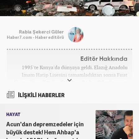
Rabia Şekerci Güler
Haber7.com - Haber editörü
Editör Hakkında
1995'te Konya'da dünyaya geldi. Elazığ Anadolu
İmam Hatip Lisesini tamamladıktan sonra Fırat
Üniversitesi İletişim Fakültesi Radyo Televizyon ve
Sinema Bölümünden derece ile mezun oldu.
İLİŞKİLİ HABERLER
Ardından Fırat Üniversitesi Sosyal Bilimler
Enstitüsü İletişim Bilimleri Ana Bilim Dalında
yüksek lisans yaptı. Üniversiteye devam ettiği
HAYAT
yıllarda edebiyat dergilerinde deneme ve metin
Acun'dan depremzedeler için
yazarlığı yaptı. Yine aynı dönemde, yerel televizyon
büyük destek! Hem Ahbap'a
kanalında program sunuculuğu yaparak mesleki