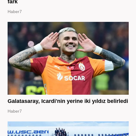
fark
Haber7
Galatasaray, Icardi'nin yerine iki yıldız belirledi
Haber7