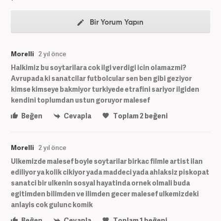
Bir Yorum Yapın
Morelli
2 yıl önce
Halkimiz bu soytarilara cok ilgi verdigi icin olamazmi?
Avrupada ki sanatcilar futbolcular sen ben gibi geziyor
kimse kimseye bakmiyor turkiyede etrafini sariyor ilgiden
kendini toplumdan ustun goruyor malesef
Beğen
Cevapla
Toplam
2
beğeni
Morelli
2 yıl önce
Ulkemizde malesef boyle soytarilar birkac filmle artist ilan
ediliyor ya kolik cikiyor yada maddeci yada ahlaksiz piskopat
sanatci bir ulkenin sosyal hayatinda ornek olmali buda
egitimden bilimden ve ilimden gecer malesef ulkemizdeki
anlayis cok gulunc komik
Beğen
Cevapla
Toplam
1
beğeni