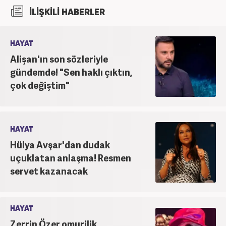
Sinema Bölümünden derece ile mezun oldu.
İLİŞKİLİ HABERLER
Ardından Fırat Üniversitesi Sosyal Bilimler
Enstitüsü İletişim Bilimleri Ana Bilim Dalında
yüksek lisans yaptı. Üniversiteye devam ettiği
HAYAT
yıllarda edebiyat dergilerinde deneme ve metin
Alişan'ın son sözleriyle
yazarlığı yaptı. Yine aynı dönemde, yerel televizyon
gündemde! "Sen haklı çıktın,
kanalında program sunuculuğu yaparak mesleki
çok değiştim"
kariyerine ilk adımını attı. 2016'da başladığı
internet gazeteciliği serüveninde birçok haber
portalında editör olarak yer aldı. Günümüzde,
haber7.com'da mesleki hayatına devam etmektedir.
HAYAT
Hülya Avşar'dan dudak
uçuklatan anlaşma! Resmen
servet kazanacak
HAYAT
Zerrin Özer omurilik