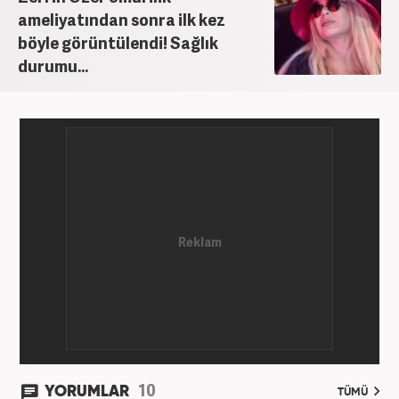
ameliyatından sonra ilk kez
böyle görüntülendi! Sağlık
durumu...
10
YORUMLAR
TÜMÜ