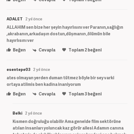
ADALET
2 yıl önce
ALLAHIM sen bize her şeyin hayırlısını ver Paranın,sağlığın
,akrabanın,arkadaşın dostun,düşmanın ,ölümün bile
hayırlısını ver
Beğen
Cevapla
Toplam
2
beğeni
esentepe03
2 yıl önce
ates olmayan yerden duman tütmez böyle bir sey varki
ortaya atilmis ben kadina inaniyorum
Beğen
Cevapla
Toplam
3
beğeni
Belki
2 yıl önce
Kısmen doğruluğu olabilir Ama genelde film sektörüne
atılan insanları yoluncak kaz görür ailesi Adamın canına