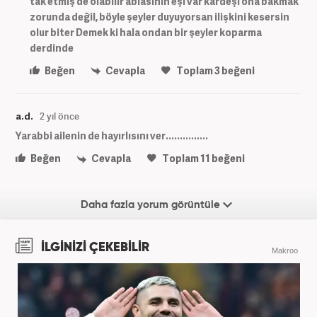
tak etmiş de olabilir ablasının eşi var kardeşi ona bakmak
zorunda değil, böyle şeyler duyuyorsan ilişkini kesersin
olur biter Demek ki hala ondan bir şeyler koparma
derdinde
Beğen
Cevapla
Toplam
3
beğeni
a.d.
2 yıl önce
Yarabbi ailenin de hayırlısını ver...............
Beğen
Cevapla
Toplam
11
beğeni
Daha fazla yorum görüntüle
İLGİNİZİ ÇEKEBİLİR
Makroo