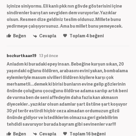
içinize siniyormu. Eli kanlı pkk nın gövde gösterisini içine
sindirenler barıştan sevgiden dem vuruyorlar.Yazıklar
olsun. Resmen dize geldiniz teslim oldunuz.Millete bunu
yedirmeye çalışıyorsunuz. Ama bu millet bunu yemeyecek.
Beğen
Cevapla
Toplam
4
beğeni
bozkurtkaan19
13 yıl önce
Anladım ki buradaki epey insan. Bebeğine kurşun sıkan, 20
yaşındaki oğlunu öldüren, arabasını evini yakan, bombalama
eylemleriyle masum sivilleri öldüren kişilere karşı çok
merhametli...demek ki birisi bunların evine gelip gözlerinin
önünde çoluğunu çocuğunu öldürse adama sarılıp artık beni
de vurma ben de seni affedeyim daha fazla kan akmasın
diyecekler..yazıklar olsun adamlar şart üstüne şart koşuyor
30 yıl terör estirdi hiçbir ceza almadan ordumuzun gözü
önünde gidiyor ve istediklerim olmazsa geri gelebilirim
tehdidi savuruyor burada bayram gibi sevinenler var!!!
Beğen
Cevapla
Toplam
16
beğeni