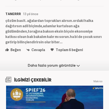
TANERRR
13 yıl önce
çözüm basit. ağalardan toprakları alırsın.ordaki halka
dağıtırsın adil biçimde,adamlar kurtulsun ağa
güdümünden,torağına baksın eksin biçsin ekonomiye
katkısı olsun bak bakalım kalır mı sorun.ha bi de çocuk sınırı
getirip bilinçlendirirsin olur biter...
Beğen
Cevapla
Toplam
6
beğeni
Daha fazla yorum görüntüle
İLGİNİZİ ÇEKEBİLİR
Makroo