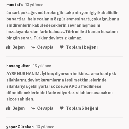
mustafa
13 yıl önce
üç şart çok ağır. mütereke gibi..akp nin yenilgiyi kabulüdür
bu şartlar..hele çcalanın özgürleşmesi şartı,çok ağır..bunu
sindirenlerin kabul edeceklerin,sevr anlaşmasını
imzalayanlardan farkı kalmaz..Türk milleti bunun hesabını
bir gün sorar..Türkler devletsiz kalmaz..
Beğen
Cevapla
Toplam
1
beğeni
hasangulten
13 yıl önce
AYŞE NUR HANIM . İyi hoş diyorsun belkide... ama hani pkk
silahlarını ,devlet kurumlarına teslim ettimi,elerinde
silahlarıyla çekiliyorlar sözde,ve APO affedilmese
dönebileceklerinide ifade ediyorlar. silahlar susacak mı
sizce sahiden.
Beğen
Cevapla
Toplam
6
beğeni
yaşar Gürakan
13 yıl önce