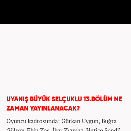
UYANIŞ BÜYÜK SELÇUKLU 13.BÖLÜM NE
ZAMAN YAYINLANACAK?
Oyuncu kadrosunda; Gürkan Uygun​, Buğra
Gülsoy, Ekin Koç, İker Kızmaz, Hatice Şendil,