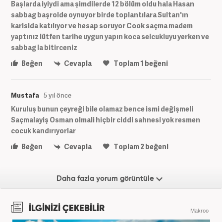
Başlarda iyiydi ama şimdilerde 12 bölüm oldu hala Hasan
sabbag başrolde oynuyor birde toplantılara Sultan'ın
karisida katılıyor ve hesap soruyor Cook saçma madem
yaptınız lütfen tarihe uygun yapın koca selcukluyu yerken ve
sabbag la bitirceniz
Beğen
Cevapla
Toplam
1
beğeni
Mustafa
5 yıl önce
Kuruluş bunun çeyreği bile olamaz bence ismi değişmeli
Saçmalayiş Osman olmali hiçbir ciddi sahnesi yok resmen
cocuk kandırıyorlar
Beğen
Cevapla
Toplam
2
beğeni
Daha fazla yorum görüntüle
İLGİNİZİ ÇEKEBİLİR
Makroo