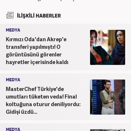
İLİŞKİLİ HABERLER
MEDYA
Kırmızı Oda'dan Akrep'e
transferi yapılmıştı! O
görüntüsünü görenler
hayretler içerisinde kaldı
MEDYA
MasterChef Türkiye'de
umutları tüketen veda! Final
koltuğuna oturur deniliyordu:
Gidişi üzdü...
MEDYA