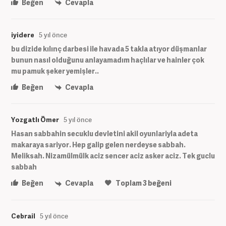
Beğen
Cevapla
iyidere
5 yıl önce
bu dizide kılınç darbesi ile havada 5 takla atıyor düşmanlar
bunun nasıl olduğunu anlayamadım haçlılar ve hainler çok
mu pamuk şeker yemişler..
Beğen
Cevapla
Yozgatlı Ömer
5 yıl önce
Hasan sabbahin secuklu devletini akil oyunlariyla adeta
makaraya sariyor. Hep galip gelen nerdeyse sabbah.
Meliksah. Nizamülmülk aciz sencer aciz asker aciz. Tek guclu
sabbah
Beğen
Cevapla
Toplam
3
beğeni
Cebrail
5 yıl önce