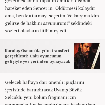
gözetmek adına Tapar'ın emirleri dışında
hareket eden Sencer'in ''Öldürmesi kolaydır
ama, ben kurtarmayı seçerim. Ve karşıma kim
gelirse de hakkını savunurum!'' şeklindeki
sözleri olayların fitili ateşledi.
Kuruluş Osman'da yılın transferi
gerçekleşti! Ünlü oyuncunun
gelişiyle yer yerinden oynayacak
Gelecek haftaya dair önemli ipuçlarını
içerisinde barındıracak Uyanış Büyük
Selçuklu yeni bölüm fragmanı için
sorgumalar hız kazandırılmaya başlanırken