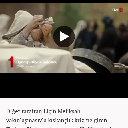
Diğer taraftan Elçin Melikşah
yakınlaşmasıyla kıskançlık krizine giren