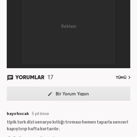
17
YORUMLAR
TÜMÜ
Bir Yorum Yapın
bayırbucak
5 yıl önce
tipik turk dizi senaryo kıtlığı trvması hemen taparla senceri
kapıştırıp hafta kurtarılır.