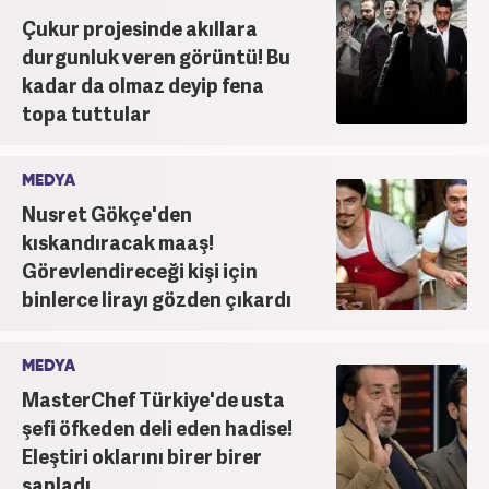
Çukur projesinde akıllara
durgunluk veren görüntü! Bu
kadar da olmaz deyip fena
topa tuttular
MEDYA
Nusret Gökçe'den
kıskandıracak maaş!
Görevlendireceği kişi için
binlerce lirayı gözden çıkardı
MEDYA
MasterChef Türkiye'de usta
şefi öfkeden deli eden hadise!
Eleştiri oklarını birer birer
sapladı