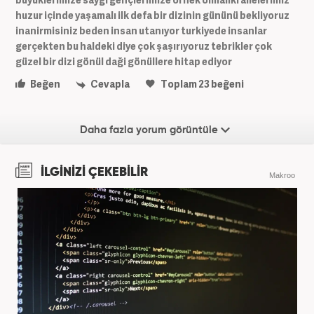
huzur içinde yaşamalı ilk defa bir dizinin gününü bekliyoruz
inanirmisiniz beden insan utanıyor turkiyede insanlar
gerçekten bu haldeki diye çok şaşırıyoruz tebrikler çok
güzel bir dizi gönül daği gönüllere hitap ediyor
Beğen
Cevapla
Toplam
23
beğeni
Daha fazla yorum görüntüle
İLGİNİZİ ÇEKEBİLİR
Makroo