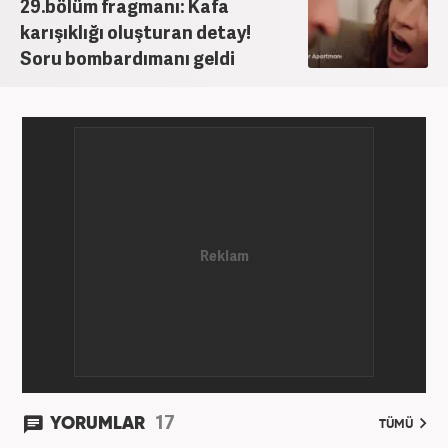
29.bölüm fragmanı: Kafa
karışıklığı oluşturan detay!
Soru bombardımanı geldi
17
YORUMLAR
TÜMÜ