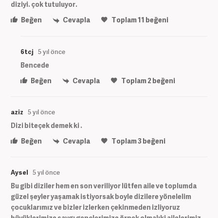
diziyi. çok tutuluyor.
Beğen
Cevapla
Toplam
11
beğeni
6tcj
5 yıl önce
Bencede
Beğen
Cevapla
Toplam
2
beğeni
aziz
5 yıl önce
Dizi biteçek demek ki .
Beğen
Cevapla
Toplam
3
beğeni
Aysel
5 yıl önce
Bu gibi diziler hem en son veriliyor lütfen aile ve toplumda
güzel şeyler yaşamak istiyorsak boyle dizilere yönelelim
çocuklarımız ve bizler izlerken çekinmeden izliyoruz
büyüklerimize saygı gençlerimize örnek olmalıki ailelerimiz