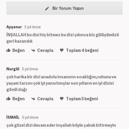
Bir Yorum Yapın
Ayşenur
5 yıl önce
İNŞALLAH bu dizi hiç bitmez bu dizi çıkınca biz gülüşümüzü
geri kazandık
Beğen
Cevapla
Toplam
4
beğeni
Nurgül
5 yıl önce
çok harika bir dizi anadolu insanının sıcaklığını,ruhunu ve
yaşam tarzını çok iyi yansıtmışlar son yılların en iyi dizisi
gönül dağı
Beğen
Cevapla
Toplam
5
beğeni
İSMAİL
5 yıl önce
çok güzel dizi devam eder inşallah böyle çabuk bitirmeyin