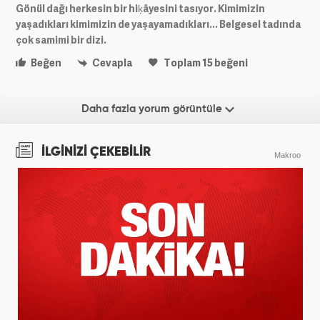
Gönül dağı herkesin bir hiķâyesini tasıyor. Kimimizin
yaşadıkları kimimizin de yaşayamadıkları... Belgesel tadında
çok samimi bir dizi.
Beğen
Cevapla
Toplam
15
beğeni
Daha fazla yorum görüntüle
İLGİNİZİ ÇEKEBİLİR
Makroo