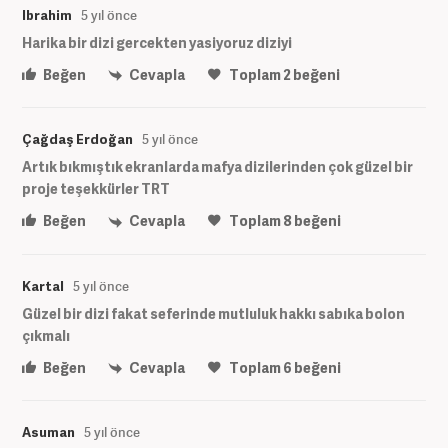
Ibrahim
5 yıl önce
Harika bir dizi gercekten yasiyoruz diziyi
Beğen
Cevapla
Toplam
2
beğeni
Çağdaş Erdoğan
5 yıl önce
Artık bıkmıştık ekranlarda mafya dizilerinden çok güzel bir
proje teşekkürler TRT
Beğen
Cevapla
Toplam
8
beğeni
Kartal
5 yıl önce
Güzel bir dizi fakat seferinde mutluluk hakkı sabıka bolon
çıkmalı
Beğen
Cevapla
Toplam
6
beğeni
Asuman
5 yıl önce