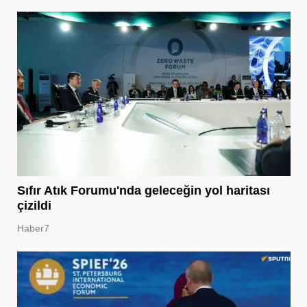
Sıfır Atık Forumu'nda geleceğin yol haritası
çizildi
Haber7