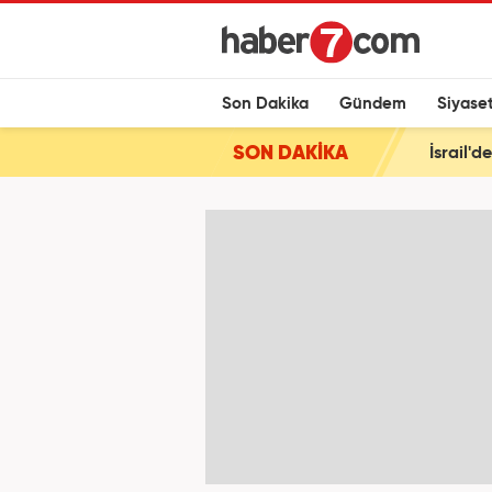
Son Dakika
Gündem
Siyase
SON DAKİKA
İsrail'd