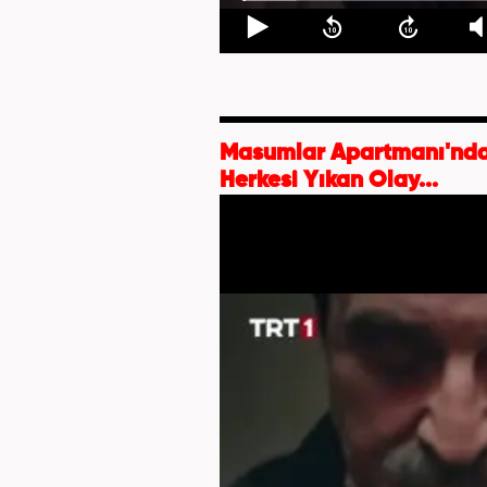
Masumlar Apartmanı'nda 
Herkesi Yıkan Olay...