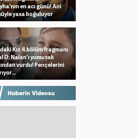
yha'nın en acı günü! Ani
üyle yasa boğuluyor
aki Kız 4.bölüm fragmanı
l D: Nalan'ı yumuşak
ından vurdu! Pençelerini
ıyor...
Haberin Videosu