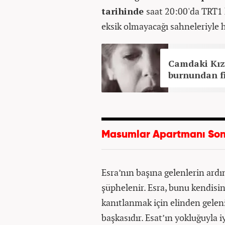
tarihinde
saat 20:00'da TRT1 
eksik olmayacağı sahneleriyle h
Camdaki Kız
burnundan fi
Masumlar Apartmanı Son
Esra’nın başına gelenlerin ard
şüphelenir. Esra, bunu kendis
kanıtlanmak için elinden geleni 
başkasıdır. Esat’ın yokluğuyla i