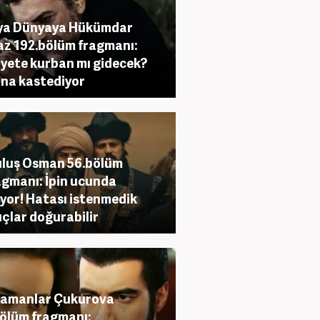
ıya Dünyaya Hükümdar
z 192.bölüm fragmanı:
yete kurban mı gidecek?
na kastediyor
luş Osman 56.bölüm
agmanı: İpin ucunda
yor! Hatası istenmedik
çlar doğurabilir
Zamanlar Çukurova
ölüm fragmanı: