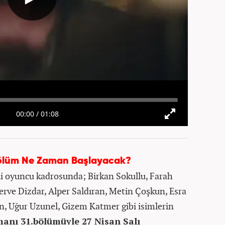
ölüm Ne Zaman Başlayacak?
kli oyuncu kadrosunda; Birkan Sokullu, Farah
rve Dizdar, Alper Saldıran, Metin Çoşkun, Esra
en, Uğur Uzunel, Gizem Katmer gibi isimlerin
nı 31.bölümüyle 27 Nisan Salı