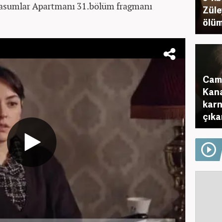
asumlar Apartmanı 31.bölüm fragmanı
Züle
ölüm
Camd
Kana
karn
çıkar