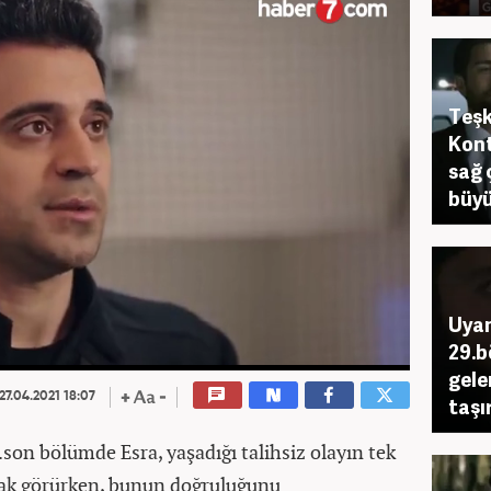
Teşk
Kont
sağ 
büyü
Uyan
29.b
gele
27.04.2021 18:07
taşı
on bölümde Esra, yaşadığı talihsiz olayın tek
ak görürken, bunun doğruluğunu