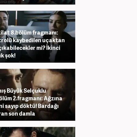
ilat 8.bölüm fragmanı:
rolü kaybedilen uçaktan
çıkabilecekler mi? İkinci
k şok!
ış Büyük Selçuklu
ölüm 2.fragmanı: Ağzına
ni sayıp döktü! Bardağı
ran son damla