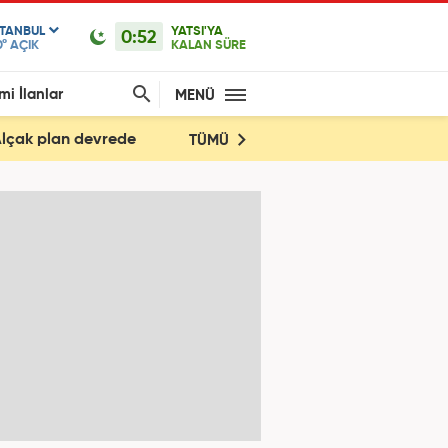
STANBUL
YATSI'YA
0:52
0°
AÇIK
KALAN SÜRE
mi İlanlar
MENÜ
! Alçak plan devrede
TÜMÜ