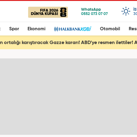
I
FIFA 2026
DÜNYA KUPASI
3
t
Spor
Ekonomi
Otomobil
Res
en ortalığı karıştıracak Gazze kararı! ABD'ye resmen ilettiler