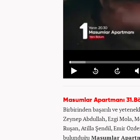
Masumlar Apartmanı 31.B
Birbirinden başarılı ve yetene
Zeynep Abdullah, Ezgi Mola, Me
Ruşan, Atilla Şendil, Emir Özd
bulunduğu
Masumlar Apartma