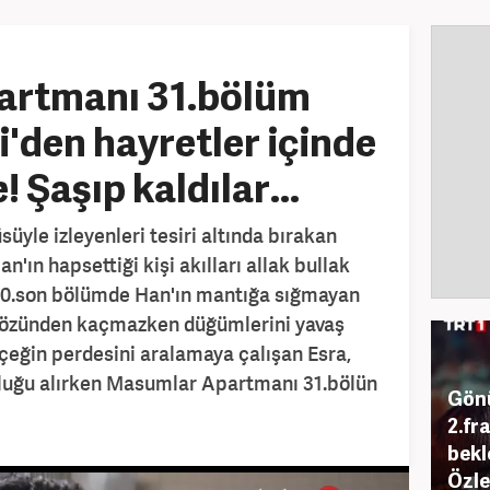
artmanı 31.bölüm
'den hayretler içinde
 Şaşıp kaldılar...
süyle izleyenleri tesiri altında bırakan
ın hapsettiği kişi akılları allak bullak
30.son bölümde Han'ın mantığa sığmayan
 gözünden kaçmazken düğümlerini yavaş
çeğin perdesini aralamaya çalışan Esra,
soluğu alırken Masumlar Apartmanı 31.bölün
Gönü
2.fr
bekl
Özle