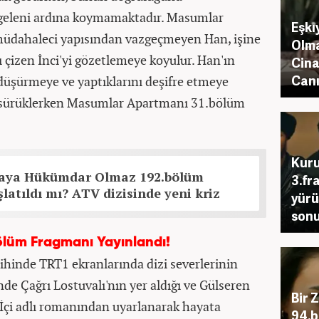
 geleni ardına koymamaktadır. Masumlar
Eşk
müdahaleci yapısından vazgeçmeyen Han, işine
Olma
ı çizen İnci'yi gözetlemeye koyulur. Han'ın
Cina
Canı
düşürmeye ve yaptıklarını deşifre etmeye
de sürüklerken Masumlar Apartmanı 31.bölüm
Kuru
aya Hükümdar Olmaz 192.bölüm
3.fr
latıldı mı? ATV dizisinde yeni kriz
yürü
sonu
lüm Fragmanı Yayınlandı!
rihinde TRT1 ekranlarında dizi severlerinin
e Çağrı Lostuvalı'nın yer aldığı ve Gülseren
Bir 
çi adlı romanından uyarlanarak hayata
94.b