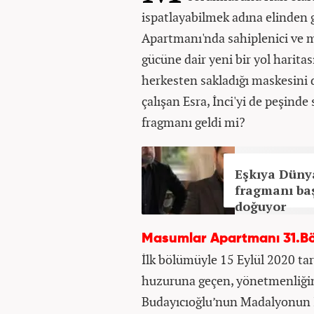
ispatlayabilmek adına elinden
Apartmanı'nda sahiplenici ve 
gücüne dair yeni bir yol haritas
herkesten sakladığı maskesini 
çalışan Esra, İnci'yi de peşin
fragmanı geldi mi?
Eşkıya Düny
fragmanı baş
doğuyor
Masumlar Apartmanı 31.Bö
İlk bölümüyle 15 Eylül 2020 ta
huzuruna geçen, yönetmenliğind
Budayıcıoğlu’nun Madalyonun İ