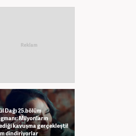
l Dağı 25.bölüm
agmanı: Milyonların
ediği kavuşma gerçekleşti!
m dindiriyorlar