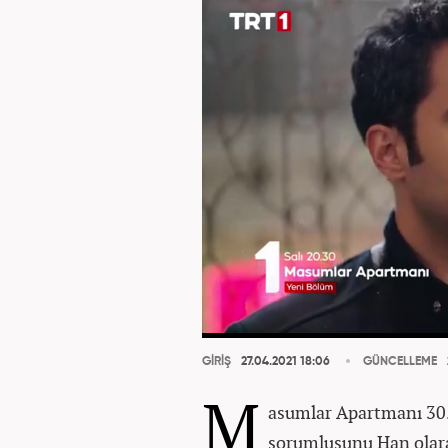
GİRİŞ
27.04.2021 18:06
GÜNCELLEME
M
asumlar Apartmanı 30.s
sorumlusunu Han olar