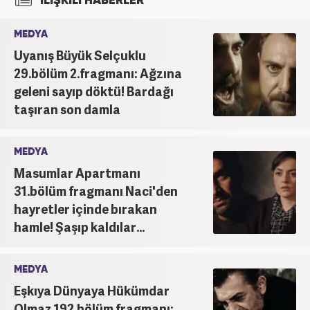
İLİŞKİLİ HABERLER
MEDYA
Uyanış Büyük Selçuklu
29.bölüm 2.fragmanı: Ağzına
geleni sayıp döktü! Bardağı
taşıran son damla
MEDYA
Masumlar Apartmanı
31.bölüm fragmanı Naci'den
hayretler içinde bırakan
hamle! Şaşıp kaldılar...
MEDYA
Eşkıya Dünyaya Hükümdar
Olmaz 192.bölüm fragmanı: