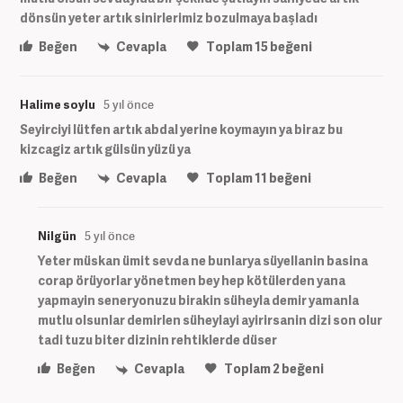
dönsün yeter artık sinirlerimiz bozulmaya başladı
Beğen
Cevapla
Toplam
15
beğeni
Halime soylu
5 yıl önce
Seyirciyi lütfen artık abdal yerine koymayın ya biraz bu
kizcagiz artık gülsün yüzü ya
Beğen
Cevapla
Toplam
11
beğeni
Nilgün
5 yıl önce
Yeter müskan ümit sevda ne bunlarya süyellanin basina
corap örüyorlar yönetmen bey hep kötülerden yana
yapmayin seneryonuzu birakin süheyla demir yamanla
mutlu olsunlar demirlen süheylayi ayirirsanin dizi son olur
tadi tuzu biter dizinin rehtiklerde düser
Beğen
Cevapla
Toplam
2
beğeni