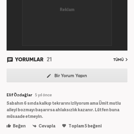
21
YORUMLAR
TÜMÜ
Bir Yorum Yapın
Elif Özdağlar
5 yıl önce
Sabahın 6 sında kalkıp tekrarını izliyorum ama Ümit mutlu
aileyi bozmayı başarırsa ahlaksızlık kazanır. Lütfen buna
müsaade etmeyin.
Beğen
Cevapla
Toplam
5
beğeni