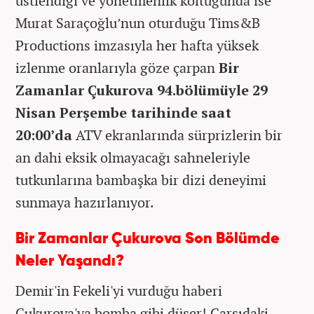
üstlendiği ve yönetmenlik koltuğunda ise
Murat Saraçoğlu’nun oturduğu Tims&B
Productions imzasıyla her hafta yüksek
izlenme oranlarıyla göze çarpan
Bir
Zamanlar Çukurova 94.bölümü
yle 29
Nisan Perşembe tarihinde saat
20:00’da
ATV ekranlarında sürprizlerin bir
an dahi eksik olmayacağı sahneleriyle
tutkunlarına bambaşka bir dizi deneyimi
sunmaya hazırlanıyor.
Bir Zamanlar Çukurova Son Bölümde
Neler Yaşandı?
Demir'in Fekeli'yi vurduğu haberi
Çukurova'ya bomba gibi düşer! Çarşıdaki