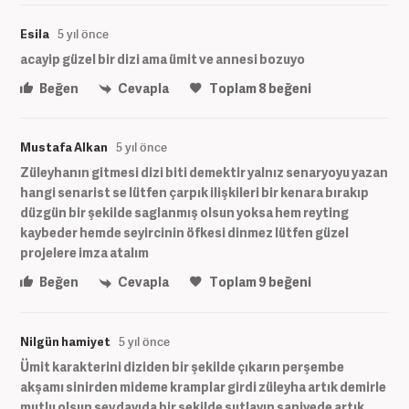
Esila
5 yıl önce
acayip güzel bir dizi ama ümit ve annesi bozuyo
Beğen
Cevapla
Toplam
8
beğeni
Mustafa Alkan
5 yıl önce
Züleyhanın gitmesi dizi biti demektir yalnız senaryoyu yazan
hangi senarist se lütfen çarpık ilişkileri bir kenara bırakıp
düzgün bir şekilde saglanmış olsun yoksa hem reyting
kaybeder hemde seyircinin öfkesi dinmez lütfen güzel
projelere imza atalım
Beğen
Cevapla
Toplam
9
beğeni
Nilgün hamiyet
5 yıl önce
Ümit karakterini diziden bir şekilde çıkarın perşembe
akşamı sinirden mideme kramplar girdi züleyha artık demirle
mutlu olsun sevdayıda bir şekilde şutlayın saniyede artık