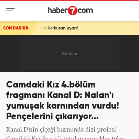
korkutan uyarı!
SON DAKİKA
Camdaki Kız 4.bölüm
fragmanı Kanal D: Nalan'ı
yumuşak karnından vurdu!
Pençelerini çıkarıyor...
Kanal D'nin çiçeği burnunda dizi projesi
Camdaki Kız'da gizli tutulan gerçekler teker