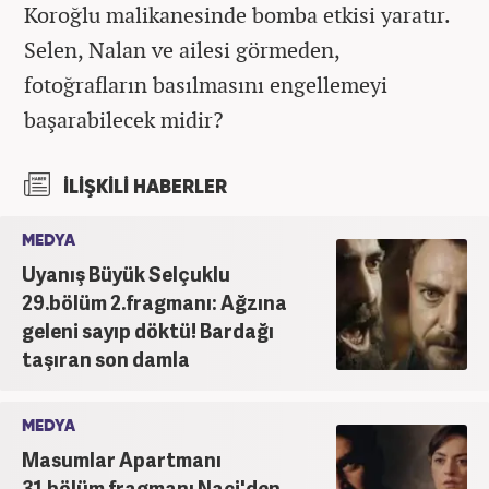
Koroğlu malikanesinde bomba etkisi yaratır.
Selen, Nalan ve ailesi görmeden,
fotoğrafların basılmasını engellemeyi
başarabilecek midir?
İLİŞKİLİ HABERLER
MEDYA
Uyanış Büyük Selçuklu
29.bölüm 2.fragmanı: Ağzına
geleni sayıp döktü! Bardağı
taşıran son damla
MEDYA
Masumlar Apartmanı
31.bölüm fragmanı Naci'den