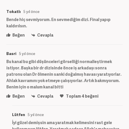
Tokatlı
5 yıl önce
Bende hiç sevmiyorum. En sevmediğim dizi. Final yapıp
kaldırılsın.
Beğen
Cevapla
Basri
5 yıl önce
Bu kanal bu gibi düşünceleri görselliği normalleştirmek
istiyor. Başka bir dr dizisinde önce iş arkadaşı sonra
patronu olan Dr ölmenin sanki doğalmış havası yaratıyorlar.
Ahlak kavramını yok etmeye çalışıyorlar. Artık bakmıyorum.
Benim için o malum kanal bitti
Beğen
Cevapla
Toplam
4
beğeni
Lütfen
5 yıl önce
İyi güzel demişsin ama yaratmak kelimesini rast gele
kullanmayın lütfen. Yaratmak sadece Allah'a mahsustur.