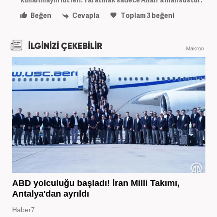
Beğen
Cevapla
Toplam
3
beğeni
İLGİNİZİ ÇEKEBİLİR
Makroo
ABD yolculuğu başladı! İran Milli Takımı,
Antalya'dan ayrıldı
Haber7