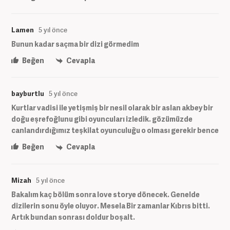
Lamen
5 yıl önce
Bunun kadar saçma bir dizi görmedim
Beğen
Cevapla
bayburtlu
5 yıl önce
Kurtlar vadisi ile yetişmiş bir nesil olarak bir aslan akbey bir
doğu eşrefoğlunu gibi oyuncuları izledik. gözümüzde
canlandırdığımız teşkilat oyunculuğu o olması gerekir bence
Beğen
Cevapla
Mizah
5 yıl önce
Bakalım kaç bölüm sonra love storye dönecek. Genelde
dizilerin sonu öyle oluyor. Mesela Bir zamanlar Kıbrıs bitti.
Artık bundan sonrası doldur boşalt.