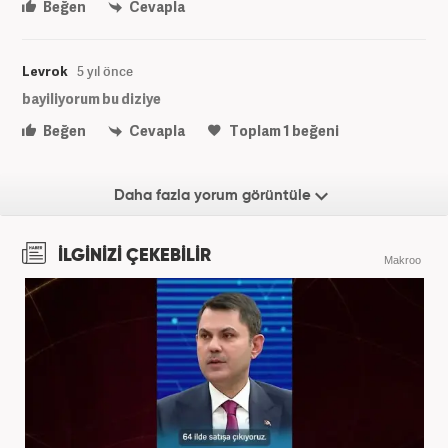
Beğen
Cevapla
Levrok
5 yıl önce
bayiliyorum bu diziye
Beğen
Cevapla
Toplam
1
beğeni
Daha fazla yorum görüntüle
İLGİNİZİ ÇEKEBİLİR
Makroo