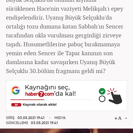
sürüklenen Hace'nin vaziyeti Melikşah'ı epey
endişelendirir. Uyanış Büyük Selçuklu'da
ortalığı tozu dumana katan Sabbah'ın Sencer
tarafından okla vurulması gerginliği zirveye
taşıdı. Husumetlilerine pabuç bırakmamaya
yemin eden Sencer ile Tapar kanının son
damlasına kadar savaşırken Uyanış Büyük
Selçuklu 30.bölüm fragmanı geldi mi?
GİRİŞ
03.05.2021 19:41
MEDYA
GÜNCELLEME
03.05.2021 19:41