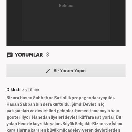
3
YORUMLAR
Bir Yorum Yapın
Dikkat
5 yıl önce
Bir ara Hasan Sabbah ve Batinilik propagandası yapıldı.
Hasan Sabbah bin defa kurtuldu. Şimdi Devletin iç
çatışmaları ve devlet ileri gelenleri hemen tamamıyla hain
gösteriliyor. Hanedan üyeleri devleti küffara satıyorlar. Bu
yalan Hem de kuyruklu yalan. Büyük Selçuklu Bizans ve İslam
karşıtlarına karşı en büyük mücadeleyi veren devletlerden