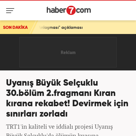
SON DAKİKA
Ortalığı karıştıran NATO iddiası! Türkiye'den son da
Uyanış Büyük Selçuklu
30.bölüm 2.fragmanı Kıran
kırana rekabet! Devirmek için
sınırları zorladı
TRT1'in kaliteli ve iddialı projesi Uyanış
Büyük Selçuklu'da ölümün kıyısına