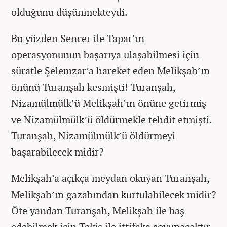
olduğunu düşünmekteydi.
Bu yüzden Sencer ile Tapar’ın
operasyonunun başarıya ulaşabilmesi için
süratle Şelemzar’a hareket eden Melikşah’ın
önünü Turanşah kesmişti! Turanşah,
Nizamülmülk’ü Melikşah’ın önüne getirmiş
ve Nizamülmülk’ü öldürmekle tehdit etmişti.
Turanşah, Nizamülmülk’ü öldürmeyi
başarabilecek midir?
Melikşah’a açıkça meydan okuyan Turanşah,
Melikşah’ın gazabından kurtulabilecek midir?
Öte yandan Turanşah, Melikşah ile baş
edebilmek için Tekiş ile ittifaka soyunacaktır.