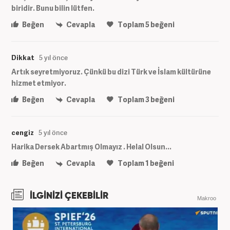
biridir. Bunu bilin lütfen.
Beğen
Cevapla
Toplam
5
beğeni
Dikkat
5 yıl önce
Artık seyretmiyoruz. Çünkü bu dizi Türk ve İslam kültürüne
hizmet etmiyor.
Beğen
Cevapla
Toplam
3
beğeni
cengiz
5 yıl önce
Harika Dersek Abartmış Olmayız . Helal Olsun...
Beğen
Cevapla
Toplam
1
beğeni
İLGİNİZİ ÇEKEBİLİR
Makroo