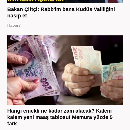
Bakan Çiftçi: Rabb'im bana Kudüs Valiliğini
nasip et
Haber7
Hangi emekli ne kadar zam alacak? Kalem
kalem yeni maaş tablosu! Memura yüzde 5
fark