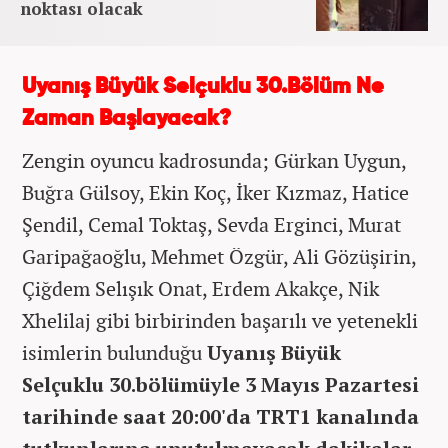
noktası olacak
Uyanış Büyük Selçuklu 30.Bölüm Ne
Zaman Başlayacak?
Zengin oyuncu kadrosunda; Gürkan Uygun​,
Buğra Gülsoy, Ekin Koç, İker Kızmaz, Hatice
Şendil, Cemal Toktaş, Sevda Erginci, Murat
Garipağaoğlu, Mehmet Özgür, Ali Gözüşirin,
Çiğdem Selışık Onat, Erdem Akakçe, Nik
Xhelilaj gibi birbirinden başarılı ve yetenekli
isimlerin bulunduğu
Uyanış Büyük
Selçuklu 30.bölümüyle 3 Mayıs Pazartesi
tarihinde saat 20:00'da TRT1 kanalında