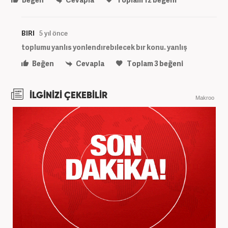
BIRI
5 yıl önce
toplumu yanlıs yonlendırebılecek bır konu. yanlış
Beğen
Cevapla
Toplam
3
beğeni
İLGİNİZİ ÇEKEBİLİR
Makroo