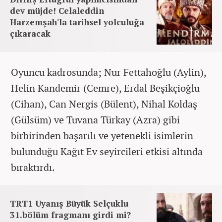
dev müjde! Celaleddin
Harzemşah'la tarihsel yolculuğa
çıkaracak
Oyuncu kadrosunda; Nur Fettahoğlu (Aylin),
Helin Kandemir (Cemre), Erdal Beşikçioğlu
(Cihan), Can Nergis (Bülent), Nihal Koldaş
(Gülsüm) ve Tuvana Türkay (Azra) gibi
birbirinden başarılı ve yetenekli isimlerin
bulunduğu Kağıt Ev seyircileri etkisi altında
bıraktırdı.
TRT1 Uyanış Büyük Selçuklu
31.bölüm fragmanı girdi mi?