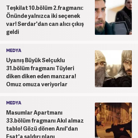
Teşkilat 10.bölüm 2.fragmanı:
Önünde yalnızca iki seçenek
var! Serdar'dan can alıcı çıkış
geldi
MEDYA
Uyanış Büyük Selçuklu
31.bölüm fragmanı Tüyleri
diken diken eden manzara!
Omuz omuza veriyorlar
MEDYA
Masumlar Apartmanı
33.bölüm fragmanı Akıl almaz
tablo! Gözü dönen Anıl'dan
Esat'a saldırı planı