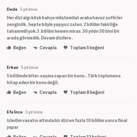
Dede
5 yıl önce
Her dizi algı köşk bahçe müştemilat araba havuz şoförler
zenginlik . hepte böyle yaşıyoz zaten. 2 bölüm fakirliğe
tahammül yok.3 .bölüm hemen miras .50 yıldır 50 bini bir
arada görmedik. Devam dizilere .
Beğen
Cevapla
Toplam
5
beğeni
Erkan
5 yıl önce
5 bölümde biter.saçma sapan bir konu.. Türk toplumuna
hitap eden bir konu değil.
Beğen
Cevapla
Toplam
8
beğeni
Efe İnce
5 yıl önce
izledim vasatın altında bir dizi en fazla 10 bölüm sonra final
yapar
Beğen
Cevapla
Toplam
12
beğeni