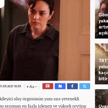
Gönü
yaka
artı
açık
TRT1
yolu
kaçı
biti
11.05.2021 18:30
ileyici olay örgüsünün yanı sıra yetenekli
u sezonun en fazla izlenen ve yüksek reyting
Uyan