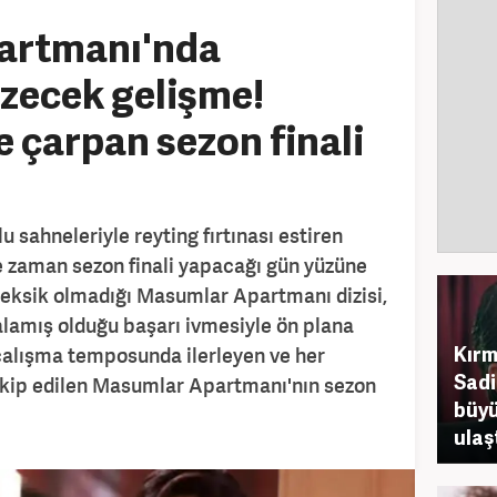
artmanı'nda
üzecek gelişme!
 çarpan sezon finali
u sahneleriyle reyting fırtınası estiren
 zaman sezon finali yapacağı gün yüzüne
i eksik olmadığı Masumlar Apartmanı dizisi,
kalamış olduğu başarı ivmesiyle ön plana
Kırm
r çalışma temposunda ilerleyen ve her
Sadi
kip edilen Masumlar Apartmanı'nın sezon
büyü
ulaşt