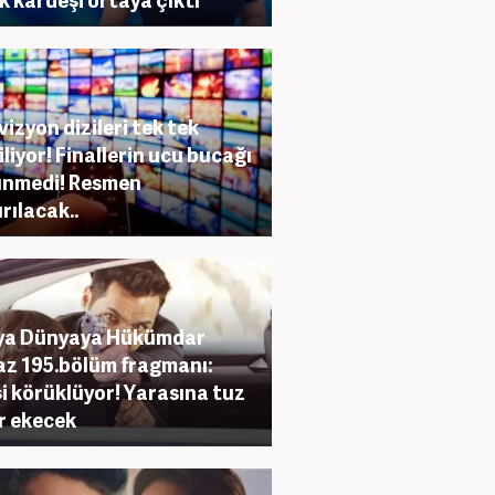
vizyon dizileri tek tek
riliyor! Finallerin ucu bucağı
ünmedi! Resmen
ırılacak..
ıya Dünyaya Hükümdar
z 195.bölüm fragmanı:
i körüklüyor! Yarasına tuz
r ekecek