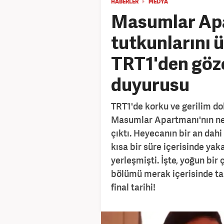
HABERLER
MEDYA
Masumlar Ap
tutkunlarını 
TRT1'den göze
duyurusu
TRT1'de korku ve gerilim dol
Masumlar Apartmanı'nın ne
çıktı. Heyecanın bir an dah
kısa bir süre içerisinde ya
yerleşmişti. İşte, yoğun bi
bölümü merak içerisinde ta
final tarihi!