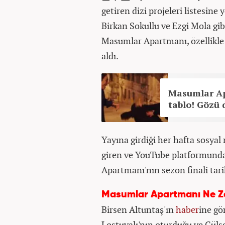
getiren dizi projeleri listesine
Birkan Sokullu ve Ezgi Mola gibi
Masumlar Apartmanı, özellikle
aldı.
Masumlar Ap
tablo! Gözü 
Yayına girdiği her hafta sosya
giren ve YouTube platformunda 
Apartmanı'nın sezon finali tari
Masumlar Apartmanı Ne Z
Birsen Altuntaş'ın
haber
ine gö
Lostuvalı'nın oturduğu ve Güls