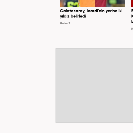
Galatasaray, Icardi'nin yerine iki
yıldız belirledi
Haber7
H