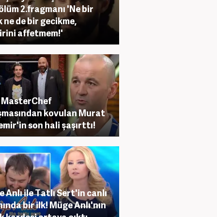
ölüm 2.fragmanı 'Ne bir
k ne de bir gecikme,
irini affetmem!'
 MasterChef
şmasından kovulan Murat
mir'in son hali şaşırttı!
 Anlı ile Tatlı Sert'in canlı
nında bir ilk! Müge Anlı'nın
k kardeşi ortaya çıktı