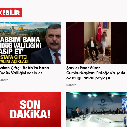
KEBİLİR
Bakan Çiftçi: Rabb'im bana
Şarkıcı Pınar Sürer,
Kudüs Valiliğini nasip et
Cumhurbaşkanı Erdoğan'a şarkı
okuduğu anları paylaştı
aber7
Haber7