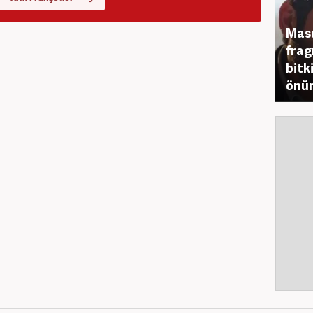
Mas
frag
bitk
önün