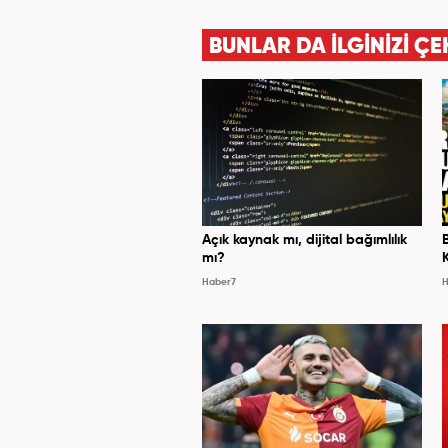
BUNLAR DA İLGİNİZİ ÇE
Açık kaynak mı, dijital bağımlılık
mı?
Haber7
H