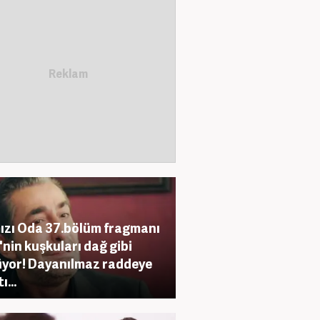
ızı Oda 37.bölüm fragmanı
'nin kuşkuları dağ gibi
yor! Dayanılmaz raddeye
ı...