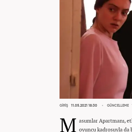
GİRİŞ
11.05.2021 18:30
GÜNCELLEME
M
asumlar Apartmanı, etk
oyuncu kadrosuyla da b