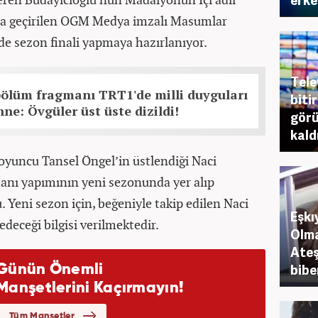
a geçirilen OGM Medya imzalı Masumlar
e sezon finali yapmaya hazırlanıyor.
Tele
bölüm fragmanı TRT1'de milli duyguları
biti
ne: Övgüler üst üste dizildi!
gör
kald
 oyuncu Tansel Öngel’in üstlendiği Naci
nı yapımının yeni sezonunda yer alıp
 Yeni sezon için, beğeniyle takip edilen Naci
Eşk
deceği bilgisi verilmektedir.
Olma
Ateş
bibe