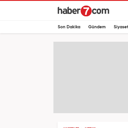
Son Dakika
Gündem
Siyase