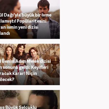
l Dağı'yla büyük bir ivme
lamıştı! Popülaritesini
ran ismin yeni dizisi
landı
 Benim Adım Melek dizisi
n sonuna geldi: Keyifleri
racak karar! Niçin
rilecek?
ış Büyük Selçuklu