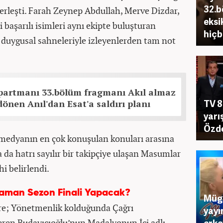
32.b
 yerleşti. Farah Zeynep Abdullah, Merve Dizdar,
eksi
 başarılı isimleri aynı ekipte buluşturan
hiçb
 duygusal sahneleriyle izleyenlerden tam not
artmanı 33.bölüm fragmanı Akıl almaz
TV 8
dönen Anıl'dan Esat'a saldırı planı
yarı
Özde
l medyanın en çok konuşulan konuları arasına
da hatrı sayılır bir takipçiye ulaşan Masumlar
hi belirlendi.
aman Sezon Finali Yapacak?
Müge
re; Yönetmenlik kolduğunda Çağrı
yayı
eren Budayıcıoğlu’nun Madalyonun İçi adlı
erke