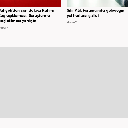
Bahçeli'den son dakika Rahmi
Sıfır Atık Forumu'nda geleceğin
Koç açıklaması: Soruşturma
yol haritası çizildi
başlatılması yanlıştır
Haber7
aber7