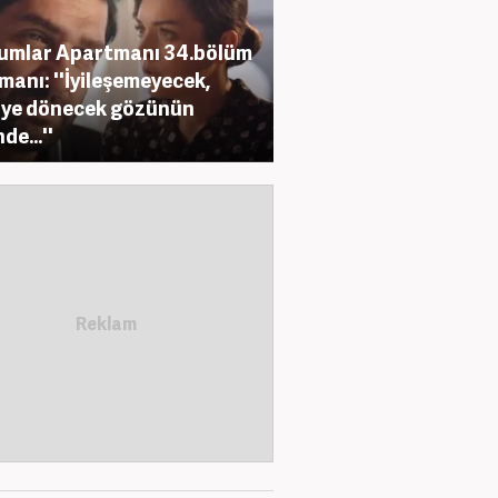
umlar Apartmanı 34.bölüm
manı: ''İyileşemeyecek,
iye dönecek gözünün
de...''