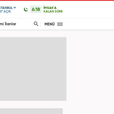
STANBUL
İMSAK'A
6:18
0°
AÇIK
KALAN SÜRE
mi İlanlar
MENÜ