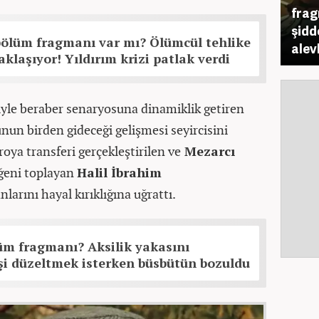
frag
şidd
bölüm fragmanı var mı? Ölümcül tehlike
alev
klaşıyor! Yıldırım krizi patlak verdi
iyle beraber senaryosuna dinamiklik getiren
nun birden gideceği gelişmesi seyircisini
oya transferi gerçekleştirilen ve
Mezarcı
eğeni toplayan
Halil İbrahim
larını hayal kırıklığına uğrattı.
üm fragmanı? Aksilik yakasını
şi düzeltmek isterken büsbütün bozuldu