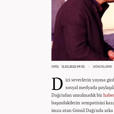
GİRİŞ
12.02.2022 09:32
GÜNCELLEME
D
izi severlerin yayına gir
sosyal medyada paylaşıla
Dağı'ndan umulmadık bir
habe
başındakilerin sempatisini kaz
imza atan Gönül Dağı'nda arka 