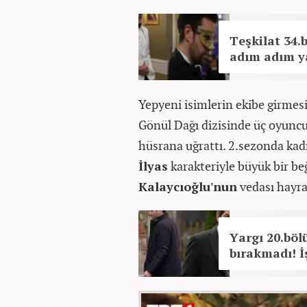
Teşkilat 34.
adım adım ya
Yepyeni isimlerin ekibe girmes
Gönül Dağı dizisinde üç oyuncu
hüsrana uğrattı. 2.sezonda kadr
İlyas
karakteriyle büyük bir b
Kalaycıoğlu'nun
vedası hayran
Yargı 20.böl
bırakmadı! İ