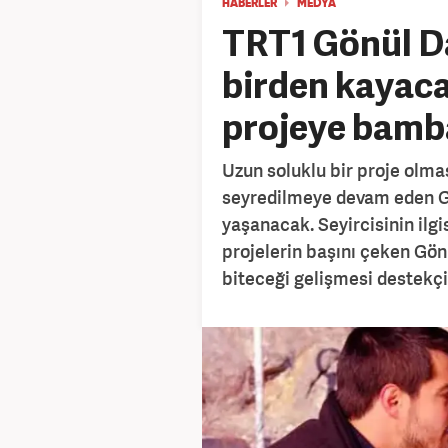
HABERLER
MEDYA
TRT1 Gönül Da
birden kayaca
projeye bamb
Uzun soluklu bir proje olm
seyredilmeye devam eden Gön
yaşanacak. Seyircisinin ilgi
projelerin başını çeken Gön
biteceği gelişmesi destekçil