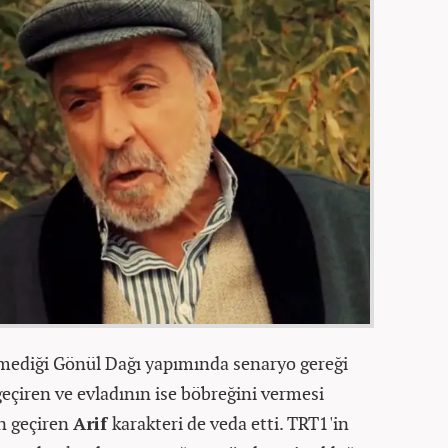
ilmediği Gönül Dağı yapımında senaryo gereği
geçiren ve evladının ise böbreğini vermesi
on geçiren
Arif
karakteri de veda etti. TRT1'in