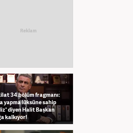
ilat 34.bölüm fragmanı:
a yapma lüksüne sahip
liz' diyen Halit Başkan
a kalkıyor!