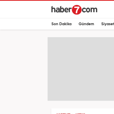
Son Dakika
Gündem
Siyase