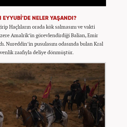
N EYYUBİ'DE NELER YAŞANDI?
irip Haçlıların orada kök salmasını ve vakti
zere Amalrik’in görevlendirdiği Balian, Emir
dı. Nureddin’in pusulasını odasında bulan Kral
venlik zaafıyla deliye dönmüştür.