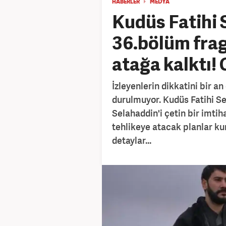
HABERLER
MEDYA
Kudüs Fatihi 
36.bölüm frag
atağa kalktı!
İzleyenlerin dikkatini bir an
durulmuyor. Kudüs Fatihi S
Selahaddin'i çetin bir imtih
tehlikeye atacak planlar ku
detaylar...