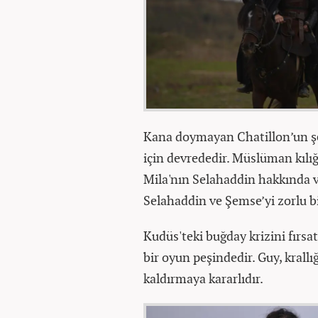
Kana doymayan Chatillon’un şey
için devrededir. Müslüman kılı
Mila'nın Selahaddin hakkında verd
Selahaddin ve Şemse’yi zorlu bi
Kudüs'teki buğday krizini fırsa
bir oyun peşindedir. Guy, krallı
kaldırmaya kararlıdır.