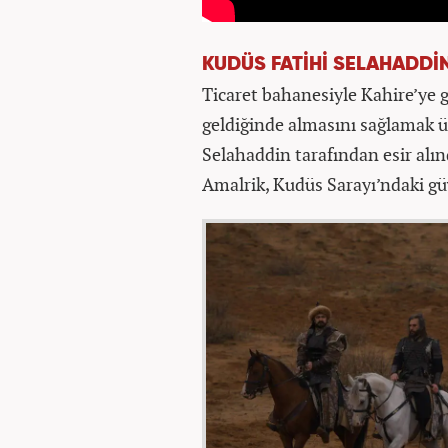
KUDÜS FATİHİ SELAHADDİ
Ticaret bahanesiyle Kahire’ye g
geldiğinde almasını sağlamak ü
Selahaddin tarafından esir alın
Amalrik, Kudüs Sarayı’ndaki gü