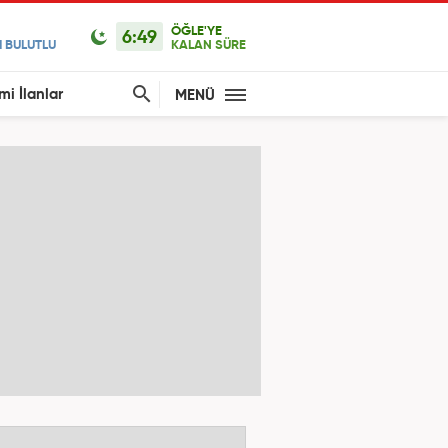
ÖĞLE'YE
6:49
 BULUTLU
KALAN SÜRE
mi İlanlar
MENÜ