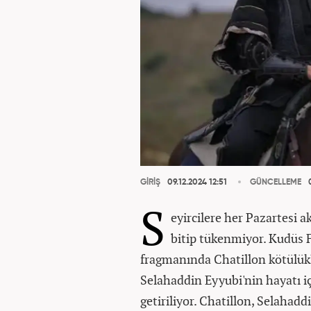
GİRİŞ
09.12.2024 12:51
GÜNCELLEME
0
S
eyircilere her Pazartesi 
bitip tükenmiyor. Kudüs 
fragmanında Chatillon kötülükl
Selahaddin Eyyubi'nin hayatı iç
getiriliyor.
Chatillon, Selahaddi