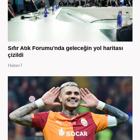
Sıfır Atık Forumu'nda geleceğin yol haritası
çizildi
Haber7