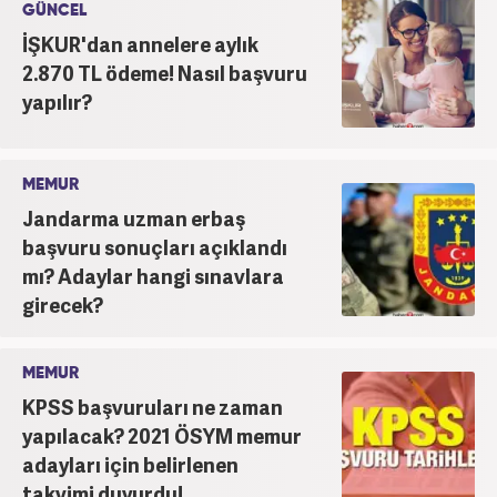
GÜNCEL
İŞKUR'dan annelere aylık
2.870 TL ödeme! Nasıl başvuru
yapılır?
MEMUR
Jandarma uzman erbaş
başvuru sonuçları açıklandı
mı? Adaylar hangi sınavlara
girecek?
MEMUR
KPSS başvuruları ne zaman
yapılacak? 2021 ÖSYM memur
adayları için belirlenen
takvimi duyurdu!