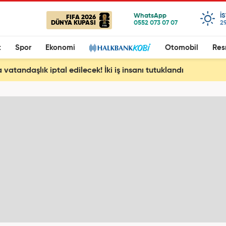
I
FIFA 2026
DÜNYA KUPASI
2
t
Spor
Ekonomi
Otomobil
Res
vatandaşlık iptal edilecek! İki iş insanı tutuklandı