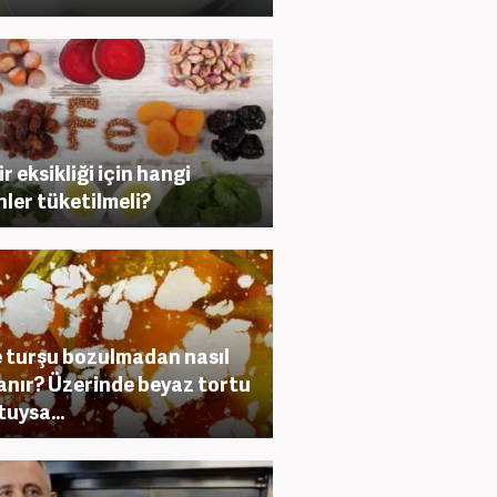
r eksikliği için hangi
nler tüketilmeli?
 turşu bozulmadan nasıl
anır? Üzerinde beyaz tortu
tuysa...