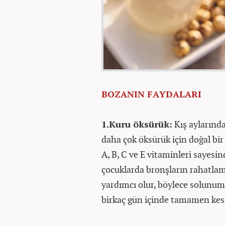
BOZANIN FAYDALARI
1.Kuru öksürük:
Kış aylarında
daha çok öksürük için doğal bir
A, B, C ve E vitaminleri sayesind
çocuklarda bronşların rahatla
yardımcı olur, böylece solunum y
birkaç gün içinde tamamen kese