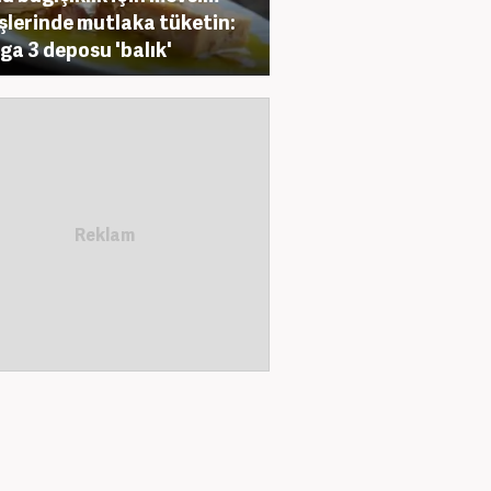
şlerinde mutlaka tüketin:
a 3 deposu 'balık'