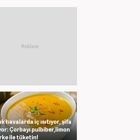
k havalarda iç ısıtıyor, şifa
yor: Çorbayı pulbiber,limon
rke ile tüketin!