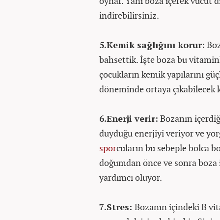
oynar. Yani boza içerek vücut d
indirebilirsiniz.
5.Kemik sağlığını korur:
Boz
bahsettik. İşte boza bu vitamin
çocukların kemik yapılarını güç
döneminde ortaya çıkabilecek ke
6.Enerji verir:
Bozanın içerdiğ
duyduğu enerjiyi veriyor ve yor
spor
cuların bu sebeple bolca bo
doğumdan önce ve sonra boza i
yardımcı oluyor.
7.Stres:
Bozanın içindeki B vit