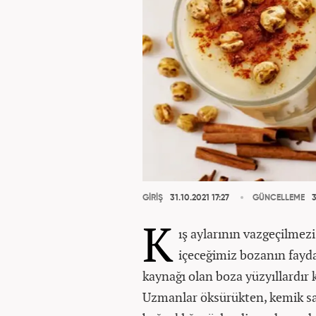
GİRİŞ
31.10.2021 17:27
GÜNCELLEME
3
K
ış aylarının vazgeçilmezi
içeceğimiz bozanın fayd
kaynağı olan boza yüzyıllardır
Uzmanlar öksürükten, kemik sağl