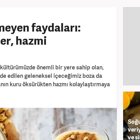
meyen faydaları:
er, hazmi
kültürümüzde önemli bir yere sahip olan,
lde edilen geleneksel içeceğimiz boza da
zanın kuru öksürükten hazmı kolaylaştırmaya
Soğu
veri
ve si