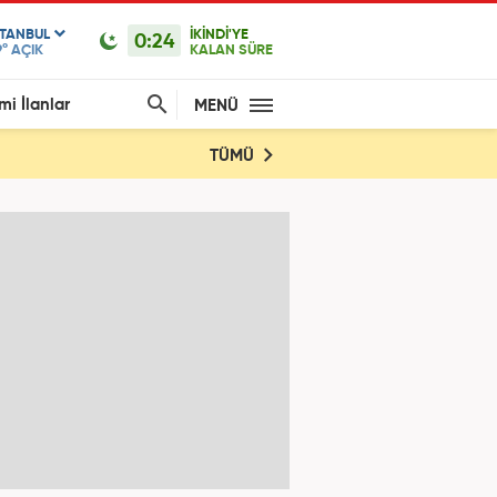
STANBUL
İKİNDİ'YE
0:24
9°
AÇIK
KALAN SÜRE
mi İlanlar
MENÜ
TÜMÜ