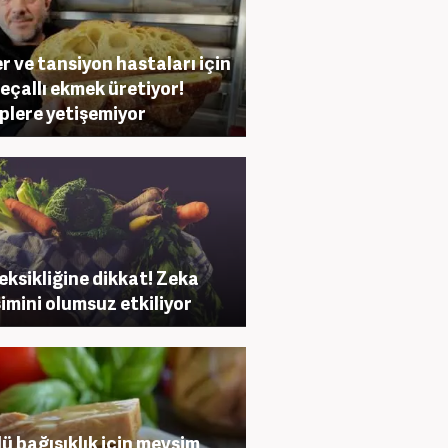
r ve tansiyon hastaları için
eçallı ekmek üretiyor!
plere yetişemiyor
 eksikliğine dikkat! Zeka
şimini olumsuz etkiliyor
ü bağışıklık için mevsim