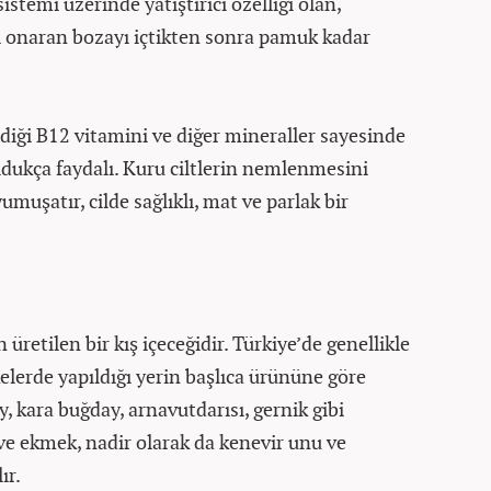
sistemi üzerinde yatıştırıcı özelliği olan,
i onaran bozayı içtikten sonra pamuk kadar
diği B12 vitamini ve diğer mineraller sayesinde
 oldukça faydalı. Kuru ciltlerin nemlenmesini
yumuşatır, cilde sağlıklı, mat ve parlak bir
 üretilen bir kış içeceğidir. Türkiye’de genellikle
elerde yapıldığı yerin başlıca ürününe göre
ay, kara buğday, arnavutdarısı, gernik gibi
 ve ekmek, nadir olarak da kenevir unu ve
ır.