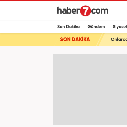
Son Dakika
Gündem
Siyase
SON DAKİKA
Onlarca 