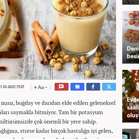
Demi
besi
1.10.2021 17:27
Evde
 mısır, buğday ve darıdan elde edilen geleneksel
sakl
aları saymakla bitmiyor. Tam bir potasyum
oluş
 kültürümüzde çok önemli bir yere sahip.
ığına, strese kadar birçok hastalığa iyi gelen,