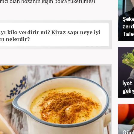
ımcı olan bozanın kışın bolca tüketilmesi
Şeke
zerd
yı kilo verdirir mi? Kiraz sapı neye iyi
Tale
rı nelerdir?
İyot
geli
Güçl