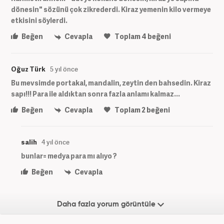
dönesin" sözünü çok zikrederdi. Kiraz yemenin kilo vermeye
etkisini söylerdi.
Beğen
Cevapla
Toplam
4
beğeni
Oğuz Türk
5 yıl önce
Bu mevsimde portakal, mandalin, zeytin den bahsedin. Kiraz
sapı!!! Para ile aldıktan sonra fazla anlamı kalmaz...
Beğen
Cevapla
Toplam
2
beğeni
salih
4 yıl önce
bunlar= medya para mı alıyo ?
Beğen
Cevapla
Daha fazla yorum görüntüle