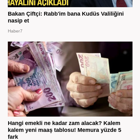
Bakan Çiftçi: Rabb'im bana Kudüs Valiliğini
nasip et
Haber7
Hangi emekli ne kadar zam alacak? Kalem
kalem yeni maaş tablosu! Memura yüzde 5
fark