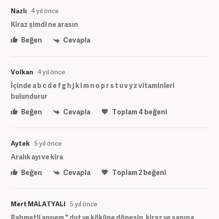
Nazlı
4 yıl önce
Kiraz şimdi ne arasın
Beğen
Cevapla
Volkan
4 yıl önce
İçinde a b c d e f g h j k l m n o p r s t u v y z vitaminleri
bulundurur
Beğen
Cevapla
Toplam
4
beğeni
Aytek
5 yıl önce
Aralık ayı ve kira
Beğen
Cevapla
Toplam
2
beğeni
Mert MALATYALI
5 yıl önce
Rahmetli annem " dut ye köküne dönesin, kiraz ye sapına