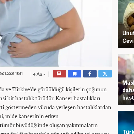
Unut
Cevi
9.01.2021 15:11
Mask
da ve Türkiye'de görüüldüğü kişilerin çoğunun
daha
hast
i bir hastalık türüdür. Kanser hastalıkları
lirti göstermeden vücuda yerleşen hastalıklardan
i, mide kanserinin erken
 tümör büyüdüğünde oluşan yakınmaların
Türk