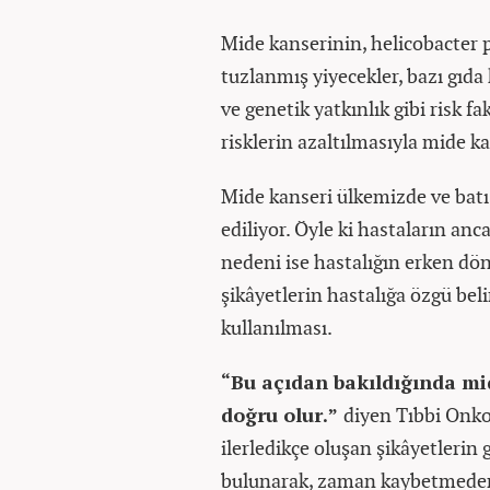
Mide kanserinin, helicobacter py
tuzlanmış yiyecekler, bazı gıda 
ve genetik yatkınlık gibi risk f
risklerin azaltılmasıyla mide k
Mide kanseri ülkemizde ve batı 
ediliyor. Öyle ki hastaların anc
nedeni ise hastalığın erken dö
şikâyetlerin hastalığa özgü be
kullanılması.
“Bu açıdan bakıldığında mid
doğru olur.”
diyen Tıbbi Onko
ilerledikçe oluşan şikâyetlerin
bulunarak, zaman kaybetmeden 