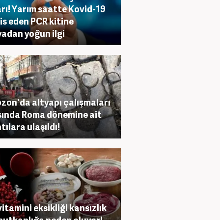
rı! Yarım saatte Kovid-19
is eden PCR kitine
adan yoğun ilgi
zon'da altyapı çalışmaları
sında Roma dönemine ait
tılara ulaşıldı!
vitamini eksikliği kansızlık
nutkanlığa neden oluyor!