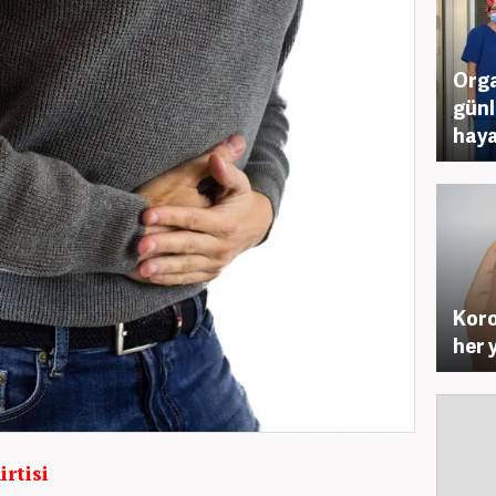
Orga
günl
hay
Koro
her y
irtisi