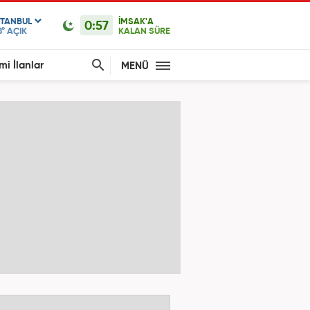
STANBUL
İMSAK'A
0:57
8°
AÇIK
KALAN SÜRE
mi İlanlar
MENÜ