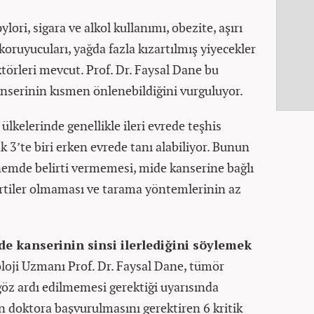
lori, sigara ve alkol kullanımı, obezite, aşırı
koruyucuları, yağda fazla kızartılmış yiyecekler
aktörleri mevcut. Prof. Dr. Faysal Dane bu
anserinin kısmen önlenebildiğini vurguluyor.
ülkelerinde genellikle ileri evrede teşhis
ak 3’te biri erken evrede tanı alabiliyor. Bunun
nemde belirti vermemesi, mide kanserine bağlı
lirtiler olmaması ve tarama yöntemlerinin az
e kanserinin sinsi ilerlediğini söylemek
loji Uzmanı Prof. Dr. Faysal Dane, tümör
 göz ardı edilmemesi gerektiği uyarısında
doktora başvurulmasını gerektiren 6 kritik