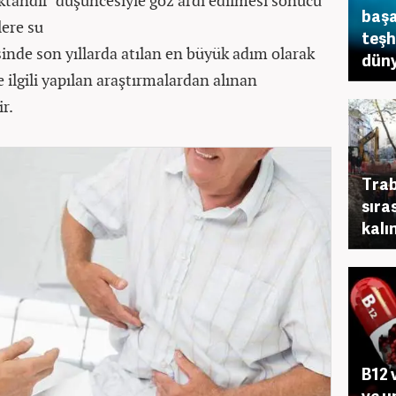
ktandır’ düşüncesiyle göz ardı edilmesi sonucu
başa
lere su
teşh
sinde son yıllarda atılan en büyük adım olarak
düny
 ilgili yapılan araştırmalardan alınan
r.
Trab
sıra
kalın
B12 
ve u