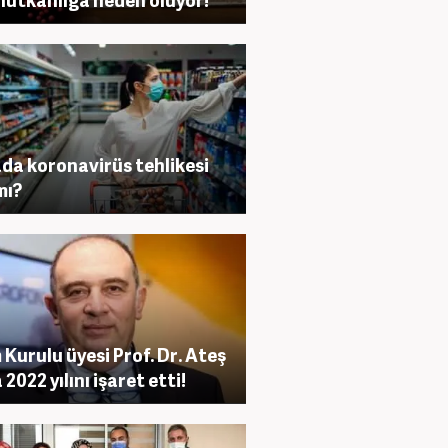
da koronavirüs tehlikesi
mı?
m Kurulu üyesi Prof. Dr. Ateş
2022 yılını işaret etti!