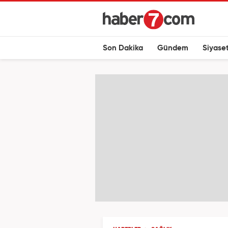
Son Dakika
Gündem
Siyase