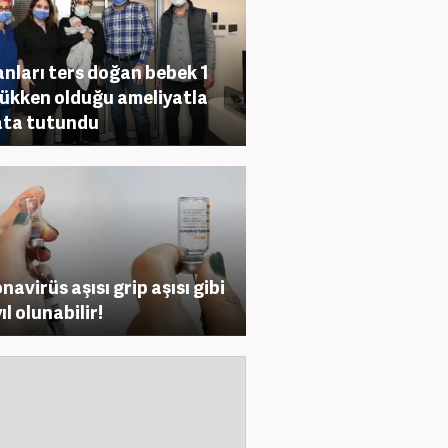
nları ters doğan bebek 1
ükken olduğu ameliyatla
ata tutundu
navirüs aşısı grip aşısı gibi
ıl olunabilir!