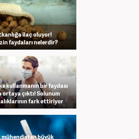
kanlığa ilaç oluyor!
zin faydaları nelerdir?
e kullanmanın bir faydası
 ortaya çıktı! Solunum
alıklarının fark ettiriyor
 mühendisten büyük