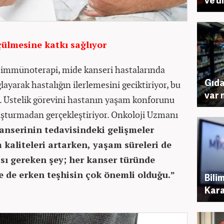
lmesine katkı sağlıyor
e immünoterapi, mide kanseri hastalarında
Gıda
yarak hastalığın ilerlemesini geciktiriyor, bu
var 
. Üstelik görevini hastanın yaşam konforunu
uşturmadan gerçekleştiriyor. Onkoloji Uzmanı
nserinin tedavisindeki gelişmeler
kaliteleri artarken, yaşam süreleri de
ı gereken şey; her kanser türünde
e de erken teşhisin çok önemli olduğu.”
Bili
Kara 