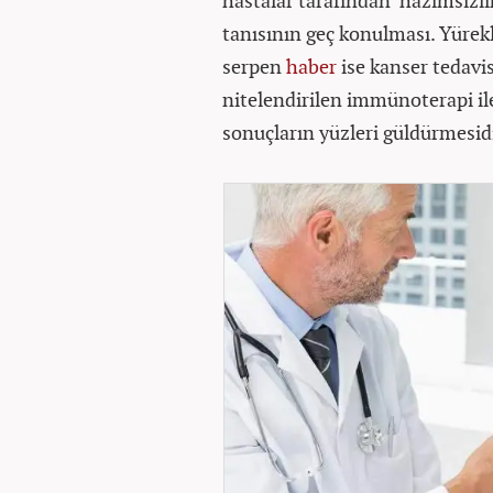
hastalar tarafından ‘hazımsızlı
tanısının geç konulması. Yürek
serpen
haber
ise kanser tedavi
nitelendirilen immünoterapi ile
sonuçların yüzleri güldürmesidi