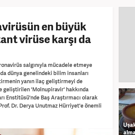
avirüsün en büyük
nt virüse karşı da
koronavirüs salgınıyla mücadele etmeye
nda dünya genelindeki bilim insanları
tirmenin yanın ilaç geliştirmeyi de
 geliştirilen 'Molnupiravir' hakkında
ı Enstitüsü'nde Baş Araştırmacı olarak
Prof. Dr. Derya Unutmaz Hürriyet'e önemli
Uşak
alma