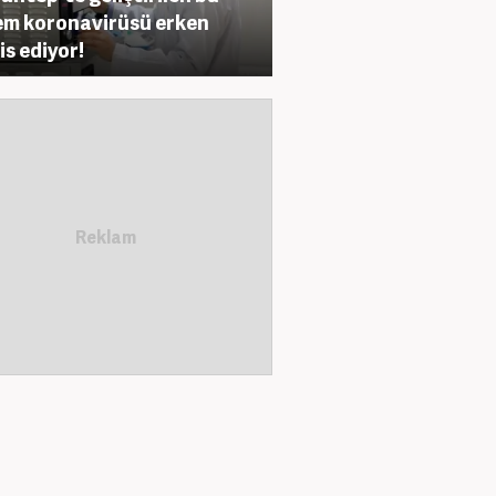
em koronavirüsü erken
is ediyor!