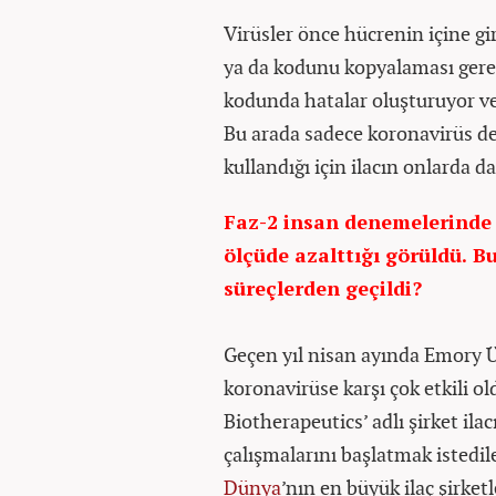
Virüsler önce hücrenin içine gi
ya da kodunu kopyalaması gerek
kodunda hatalar oluşturuyor ve
Bu arada sadece koronavirüs de
kullandığı için ilacın onlarda d
Faz-2 insan denemelerinde i
ölçüde azalttığı görüldü. B
süreçlerden geçildi?
Geçen yıl nisan ayında Emory Ün
koronavirüse karşı çok etkili o
Biotherapeutics’ adlı şirket ila
çalışmalarını başlatmak istedile
Dünya
’nın en büyük ilaç şirketl