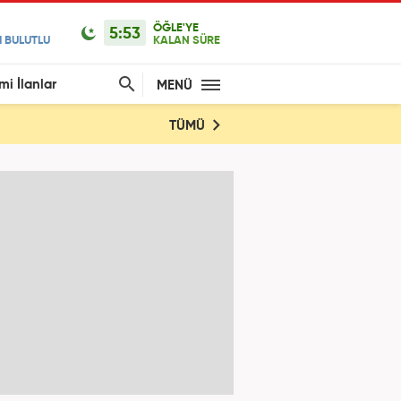
ÖĞLE'YE
5:53
 BULUTLU
KALAN SÜRE
mi İlanlar
MENÜ
TÜMÜ