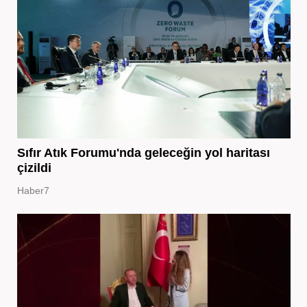
Sıfır Atık Forumu'nda geleceğin yol haritası
çizildi
Haber7