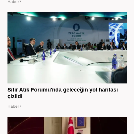
Haber7
Sıfır Atık Forumu'nda geleceğin yol haritası
çizildi
Haber7