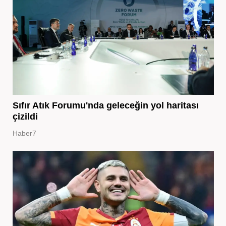
Sıfır Atık Forumu'nda geleceğin yol haritası
çizildi
Haber7