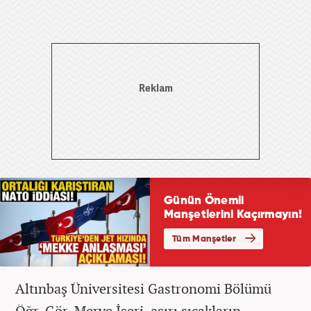
Altınbaş Üniversitesi Gastronomi Bölümü
Öğr. Gör. Merve İşeri, aşırı sıcakların