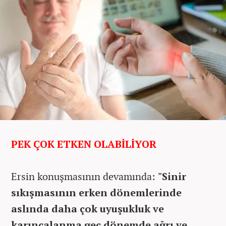
PEK ÇOK ETKEN OLABİLİYOR
Ersin konuşmasının devamında:
"Sinir
sıkışmasının erken dönemlerinde
aslında daha çok uyuşukluk ve
karıncalanma geç dönemde ağrı ve