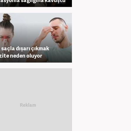
k saçla dışarı çıkmak
zite neden oluyor