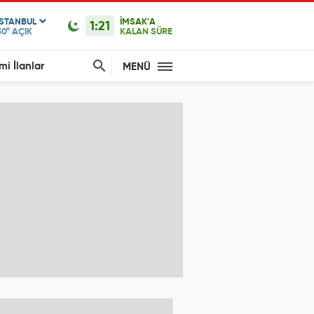
ISTANBUL
İMSAK'A
1:21
30°
AÇIK
KALAN SÜRE
mi İlanlar
MENÜ