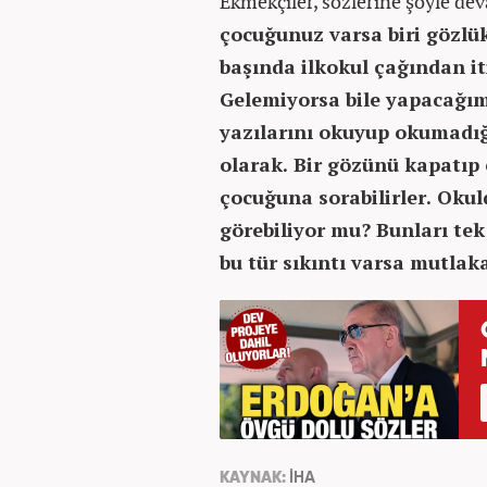
Ekmekçiler, sözlerine şöyle de
çocuğunuz varsa biri gözlü
başında ilkokul çağından i
Gelemiyorsa bile yapacağım
yazılarını okuyup okumadığı
olarak. Bir gözünü kapatıp
çocuğuna sorabilirler. Okul
görebiliyor mu? Bunları tek
bu tür sıkıntı varsa mutlak
KAYNAK:
İHA