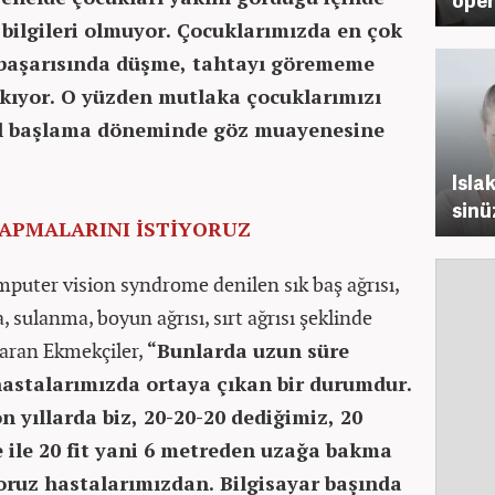
bilgileri olmuyor. Çocuklarımızda en çok
 başarısında düşme, tahtayı görememe
çıkıyor. O yüzden mutlaka çocuklarımızı
kul başlama döneminde göz muayenesine
i
Isla
sinü
YAPMALARINI İSTİYORUZ
mputer vision syndrome denilen sık baş ağrısı,
, sulanma, boyun ağrısı, sırt ağrısı şeklinde
ktaran Ekmekçiler,
“Bunlarda uzun süre
 hastalarımızda ortaya çıkan bir durumdur.
yıllarda biz, 20-20-20 dediğimiz, 20
e ile 20 fit yani 6 metreden uzağa bakma
oruz hastalarımızdan. Bilgisayar başında