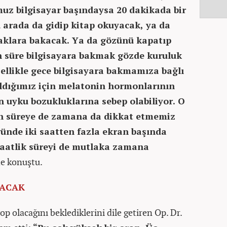
muz bilgisayar başındaysa 20 dakikada bir
u arada da gidip kitap okuyacak, ya da
aklara bakacak. Ya da gözünü kapatıp
n süre bilgisayara bakmak gözde kuruluk
zellikle gece bilgisayara bakmamıza bağlı
ldığımız için melatonin hormonlarının
in uyku bozukluklarına sebep olabiliyor. O
n süreye de zamana da dikkat etmemiz
günde iki saatten fazla ekran başında
saatlik süreyi de mutlaka zamana
e konuştu.
LACAK
p olacağını beklediklerini dile getiren Op. Dr.