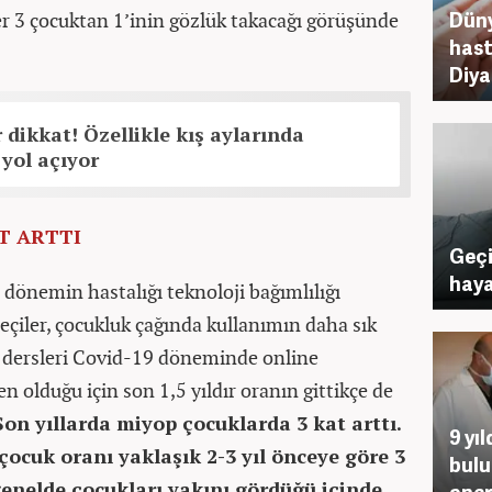
Düny
er 3 çocuktan 1’inin gözlük takacağı görüşünde
hast
Diya
 dikkat! Özellikle kış aylarında
 yol açıyor
T ARTTI
Geçi
haya
 dönemin hastalığı teknoloji bağımlılığı
çiler, çocukluk çağında kullanımın daha sık
n dersleri Covid-19 döneminde online
en olduğu için son 1,5 yıldır oranın gittikçe de
Son yıllarda miyop çocuklarda 3 kat arttı.
9 yı
ocuk oranı yaklaşık 2-3 yıl önceye göre 3
bulu
 genelde çocukları yakını gördüğü içinde
oper