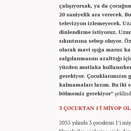
çalışıyorsak, ya da çocuğu
20 saniyelik ara verecek. B
televizyon izlemeyecek. Uz
dinlendirme istiyoruz. Uzu
sıkıntısına sebep oluyor. Ö
olarak mavi ışığa maruz ka
salgılanmasını azalttığı iç
yüzden mutlaka kullanırke
gerekiyor. Çocuklarımızın 
kalmamaları lazım. Bu iki 
bölmemiz gerekiyor”
şeklind
3 ÇOCUKTAN 1'İ MİYOP O
2035 yılında 3 çocuktan 1’i miyo