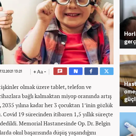
Horl
gerç
7.12.2021 13:21
Hast
tişkinler olmak üzere tablet, telefon ve
omeg
k cihazlara bağlı kalmaktan miyop oranında artış
güçl
2035 yılına kadar her 3 çocuktan 1’inin gözlük
Covid 19 sürecinden itibaren 1,5 yıllık süreçte
ydedildi. Memorial Hastanesinde Op. Dr. Belgin
larda okul başarısında düşüş yaşandığını