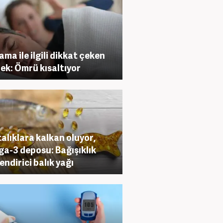
ama ile ilgili dikkat çeken
ek: Ömrü kısaltıyor
alıklara kalkan oluyor,
a-3 deposu: Bağışıklık
endirici balık yağı