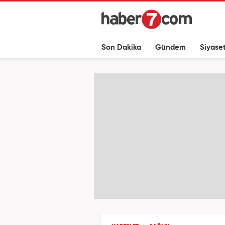
Son Dakika
Gündem
Siyase