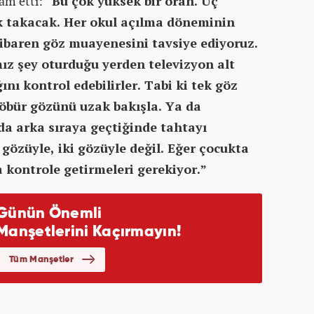
vam etti:
“Bu çok yüksek bir oran. Üç
k takacak. Her okul açılma döneminin
tibaren göz muayenesini tavsiye ediyoruz.
ız şey oturduğu yerden televizyon alt
nı kontrol edebilirler. Tabi ki tek göz
 öbür gözünü uzak bakışla. Ya da
da arka sıraya geçtiğinde tahtayı
 gözüyle, iki gözüyle değil. Eğer çocukta
a kontrole getirmeleri gerekiyor.”