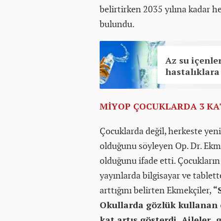
belirtirken 2035 yılına kadar h
bulundu.
Az su içenler
hastalıklara
MİYOP ÇOCUKLARDA 3 KA
Çocuklarda değil, herkeste yeni
olduğunu söyleyen Op. Dr. Ekme
olduğunu ifade etti. Çocukları
yayınlarda bilgisayar ve tablett
arttığını belirten Ekmekçiler,
“
Okullarda gözlük kullanan ç
kat artış gösterdi. Aileler,