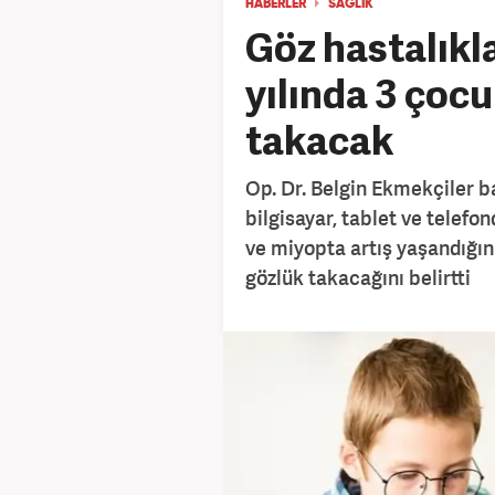
HABERLER
SAĞLIK
Göz hastalıkla
yılında 3 çocu
takacak
Op. Dr. Belgin Ekmekçiler b
bilgisayar, tablet ve telef
ve miyopta artış yaşandığını
gözlük takacağını belirtti