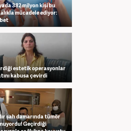
ada 382 milyon kişi bu
alıkla mücadele ediyor:
bet
rdiği estetik operasyonlar
tını kabusa çevirdi
ldır şah damarında tümör
nuyordu! Geçirdiği
asyonla sağlığına kavuştu