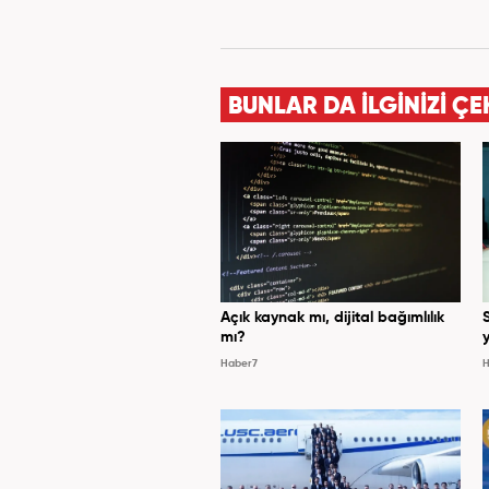
BUNLAR DA İLGİNİZİ ÇE
Açık kaynak mı, dijital bağımlılık
mı?
y
Haber7
H