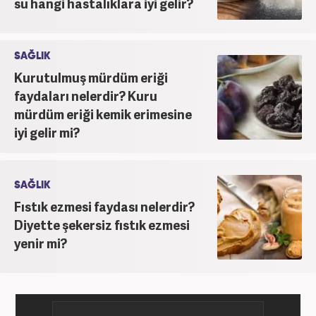
su hangi hastalıklara iyi gelir?
SAĞLIK
Kurutulmuş mürdüm eriği
faydaları nelerdir? Kuru
mürdüm eriği kemik erimesine
iyi gelir mi?
SAĞLIK
Fıstık ezmesi faydası nelerdir?
Diyette şekersiz fıstık ezmesi
yenir mi?