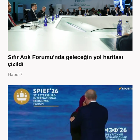
Sıfır Atık Forumu'nda geleceğin yol haritası
çizildi
Haber7