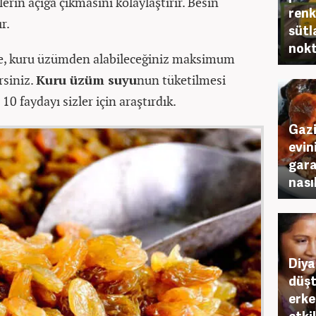
erin açığa çıkmasını kolaylaştırır. Besin
renk
r.
sütl
nokt
de, kuru üzümden alabileceğiniz maksimum
rsiniz.
Kuru üzüm suyu
nun tüketilmesi
10 faydayı sizler için araştırdık.
Gazi
evin
gara
nasıl
Diya
düşt
erke
etkil