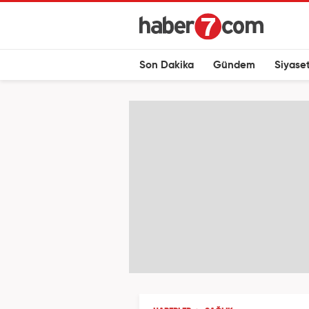
Son Dakika
Gündem
Siyase