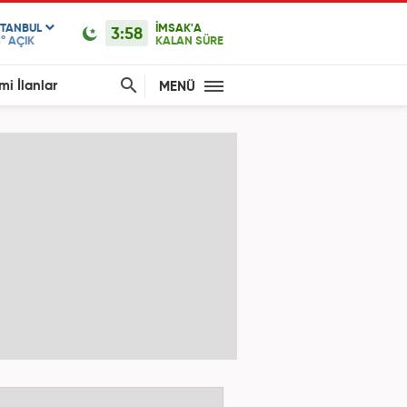
STANBUL
İMSAK'A
3:58
1°
AÇIK
KALAN SÜRE
mi İlanlar
MENÜ