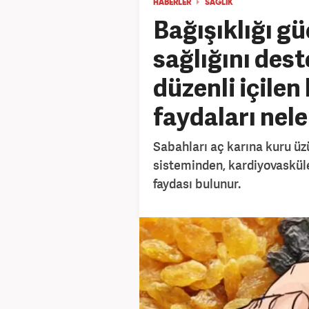
HABERLER
SAĞLIK
Bağışıklığı gü
sağlığını dest
düzenli içile
faydaları nele
Sabahları aç karına kuru üz
sisteminden, kardiyovaskül
faydası bulunur.