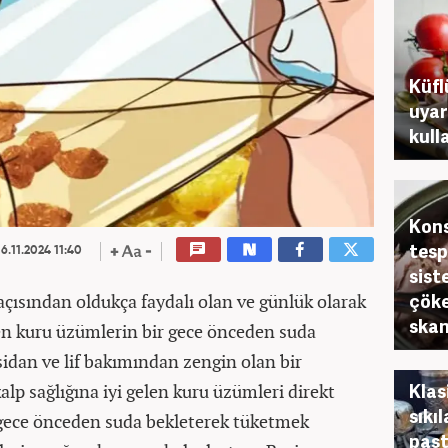
Küfl
uyar
kull
Kons
tespi
6.11.2024 11:40
sist
çöke
 açısından oldukça faydalı olan ve günlük olarak
skan
len kuru üzümlerin bir gece önceden suda
sidan ve lif bakımından zengin olan bir
Klas
kalp sağlığına iyi gelen kuru üzümleri direkt
sıkı
 gece önceden suda bekleterek tüketmek
pasta