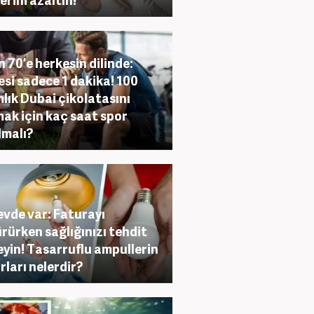
n 70’e herkesin dilinde:
si sadece 1 dakika! 100
lık Dubai çikolatasını
ak için kaç saat spor
lmalı?
evde var: Faturayı
rürken sağlığınızı tehdit
yin! Tasarruflu ampullerin
rları nelerdir?