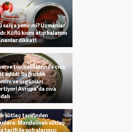
ü salça yenir mi? Uzmanlar
dı: Küflü kısmı atıp kalanını
ananlar dikkat!
erve ton balıklarında cıva
t edildi: Bağışıklık
emini ve organları
rtiyor! Avrupa'da cıva
dalı
ik sütlaç tarifinden
lanlara: Mandalinalı sütlaç
 tarifi ile sofralarınızı