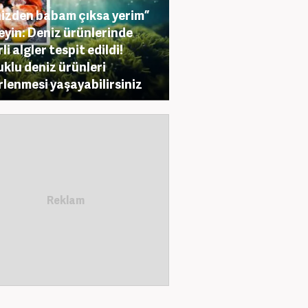
izden babam çıksa yerim”
yin: Deniz ürünlerinde
li algler tespit edildi!
klu deniz ürünleri
rlenmesi yaşayabilirsiniz