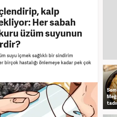
çlendirip, kalp
ekliyor: Her sabah
n kuru üzüm suyunun
rdir?
üm suyu içmek sağlıklı bir sindirim
er birçok hastalığı önlemeye kadar pek çok
Some
Meğe
tadı