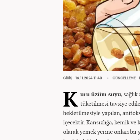
GİRİŞ
16.11.2024 11:40
GÜNCELLEME
1
K
uru üzüm suyu
, sağlık
tüketilmesi tavsiye edi
bekletilmesiyle yapılan, antiok
içecektir. Kansızlığa, kemik ve 
olarak yemek yerine onları bir