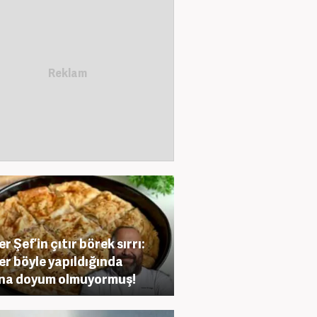
r Şef’in çıtır börek sırrı:
r böyle yapıldığında
na doyum olmuyormuş!