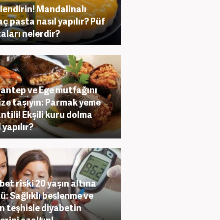
lendirin! Mandalinalı
aç pasta nasıl yapılır? Püf
aları nelerdir?
antep ve Ege mutfağını
ize taşıyın: Parmak yeme
ntili! Ekşili kuru dolma
 yapılır?
bet riski 20 yaşın altına
ü: Sağlıklı beslenme ve
n teşhisle diyabetin
erini azaltın!