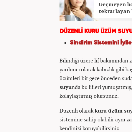
Geçmeyen boğ
tekrarlayan 
DÜZENLİ KURU ÜZÜM SUYU
Sindirim Sistemini İyileş
Bilindiği üzere lif bakımından
yardımcı olarak kabızlık gibi b
üzümleri bir gece önceden suda
suyu
nda bu lifleri yumuşatmış,
kolaylaştırmış olursunuz.
Düzenli olarak
kuru üzüm su
sistemine sahip olabilir aynı z
kendinizi koruyabilirsiniz.