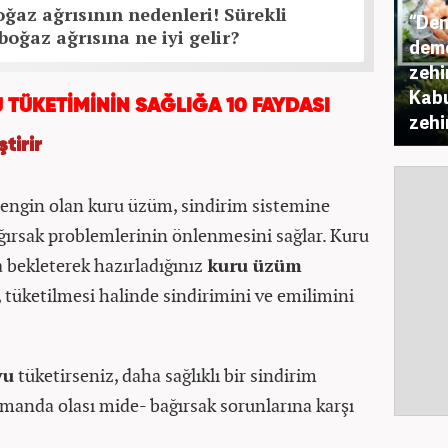
az ağrısının nedenleri! Sürekli
“Den
boğaz ağrısına ne iyi gelir?
deme
zehir
Kabu
 TÜKETİMİNİN SAĞLIĞA 10 FAYDASI
zehi
tirir
 zengin olan kuru üzüm, sindirim sistemine
ağırsak problemlerinin önlenmesini sağlar. Kuru
 bekleterek hazırladığınız
kuru üzüm
 tüketilmesi halinde sindirimini ve emilimini
yu
tüketirseniz, daha sağlıklı bir sindirim
amanda olası mide- bağırsak sorunlarına karşı