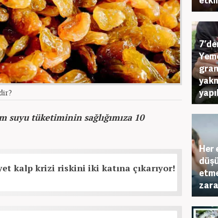
7’de
Yeme
gram
yakm
yapı
dir?
üm suyu tüketiminin sağlığımıza 10
Her 
düşü
et kalp krizi riskini iki katına çıkarıyor!
etme
zara