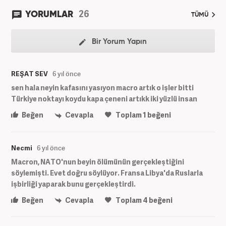
26
YORUMLAR
TÜMÜ
Bir Yorum Yapın
REŞAT SEV
6 yıl önce
sen hala neyin kafasını yasıyon macro artık o işler bitti
Türkiye noktayı koydu kapa çeneni artıkk iki yüzlü insan
Beğen
Cevapla
Toplam
1
beğeni
Necmi
6 yıl önce
Macron, NATO'nun beyin ölümünün gerçekleştiğini
söylemişti. Evet doğru söylüyor. Fransa Libya'da Ruslarla
işbirliği yaparak bunu gerçekleştirdi.
Beğen
Cevapla
Toplam
4
beğeni