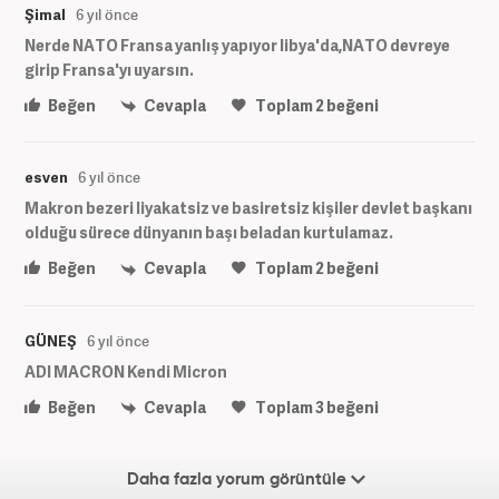
Şimal
6 yıl önce
Nerde NATO Fransa yanlış yapıyor libya'da,NATO devreye
girip Fransa'yı uyarsın.
Beğen
Cevapla
Toplam
2
beğeni
esven
6 yıl önce
Makron bezeri liyakatsiz ve basiretsiz kişiler devlet başkanı
olduğu sürece dünyanın başı beladan kurtulamaz.
Beğen
Cevapla
Toplam
2
beğeni
GÜNEŞ
6 yıl önce
ADI MACRON Kendi Micron
Beğen
Cevapla
Toplam
3
beğeni
Daha fazla yorum görüntüle