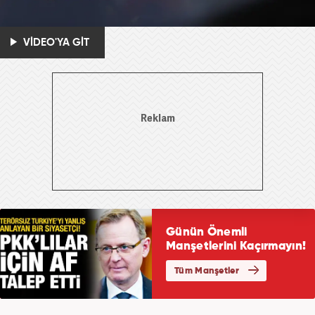
VİDEO'YA GİT