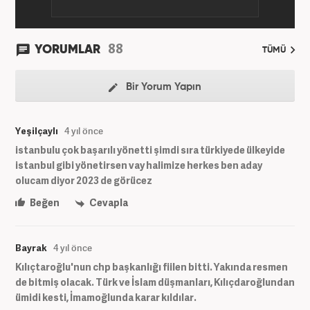
88
YORUMLAR
TÜMÜ
Bir Yorum Yapın
Yeşilçaylı
4 yıl önce
istanbulu çok başarılı yönetti şimdi sıra türkiyede ülkeyide
istanbul gibi yönetirsen vay halimize herkes ben aday
olucam diyor 2023 de görücez
Beğen
Cevapla
Bayrak
4 yıl önce
Kılıçtaroğlu'nun chp başkanlığı fiilen bitti. Yakında resmen
de bitmiş olacak. Türk ve İslam düşmanları, Kılıçdaroğlundan
ümidi kesti, İmamoğlunda karar kıldılar.