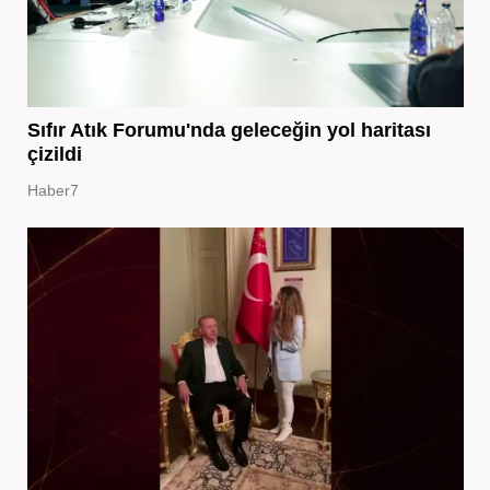
Sıfır Atık Forumu'nda geleceğin yol haritası
çizildi
Haber7