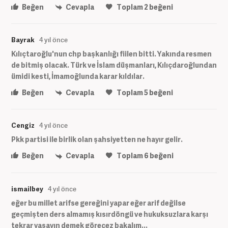
Beğen
Cevapla
Toplam
2
beğeni
Bayrak
4 yıl önce
Kılıçtaroğlu'nun chp başkanlığı fiilen bitti. Yakında resmen
de bitmiş olacak. Türk ve İslam düşmanları, Kılıçdaroğlundan
ümidi kesti, İmamoğlunda karar kıldılar.
Beğen
Cevapla
Toplam
5
beğeni
Cengiz
4 yıl önce
Pkk partisi ile birlik olan şahsiyetten ne hayır gelir.
Beğen
Cevapla
Toplam
6
beğeni
ismailbey
4 yıl önce
eğer bu millet arifse gereğini yapar eğer arif değilse
geçmişten ders almamış kısırdöngü ve hukuksuzlara karşı
tekrar yaşayın demek görecez bakalım...