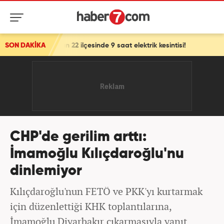
 22 ilçesinde 9 saat elektrik kesintisi!
SON DAKİKA
CHP'de gerilim arttı:
İmamoğlu Kılıçdaroğlu'nu
dinlemiyor
Kılıçdaroğlu'nun FETÖ ve PKK'yı kurtarmak
için düzenlettiği KHK toplantılarına,
İmamoğlu Diyarbakır çıkarmasıyla yanıt