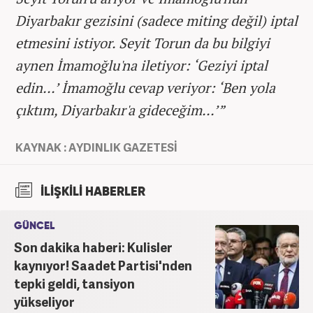
Diyarbakır gezisini (sadece miting değil) iptal
etmesini istiyor. Seyit Torun da bu bilgiyi
aynen İmamoğlu'na iletiyor: ‘Geziyi iptal
edin...’ İmamoğlu cevap veriyor: ‘Ben yola
çıktım, Diyarbakır'a gideceğim...’”
KAYNAK : AYDINLIK GAZETESİ
İLİŞKİLİ HABERLER
GÜNCEL
Son dakika haberi: Kulisler
kaynıyor! Saadet Partisi'nden
tepki geldi, tansiyon
yükseliyor