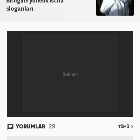
Birliğine yönelik istifa
sloganları
29
YORUMLAR
TÜMÜ