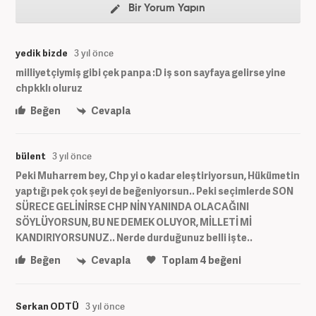
Bir Yorum Yapın
yedik bizde
3 yıl önce
milliyetçiymiş gibi çek panpa :D iş son sayfaya gelirse yine
chpkklı oluruz
Beğen
Cevapla
bülent
3 yıl önce
Peki Muharrem bey, Chp yi o kadar eleştiriyorsun, Hükümetin
yaptığı pek çok şeyi de beğeniyorsun.. Peki seçimlerde SON
SÜRECE GELİNİRSE CHP NİN YANINDA OLACAĞINI
SÖYLÜYORSUN, BU NE DEMEK OLUYOR, MİLLETİ Mİ
KANDIRIYORSUNUZ.. Nerde durduğunuz belli işte..
Beğen
Cevapla
Toplam
4
beğeni
Serkan ODTÜ
3 yıl önce