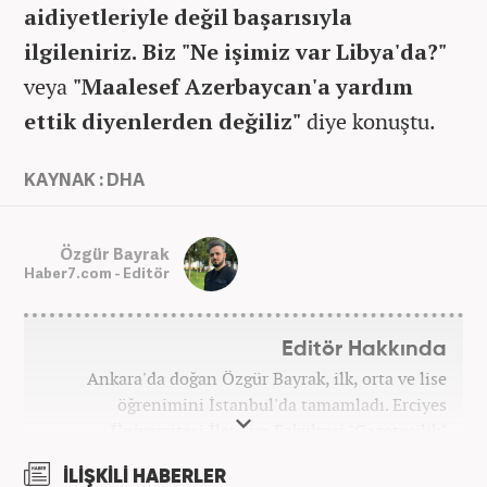
aidiyetleriyle değil başarısıyla
ilgileniriz. Biz "Ne işimiz var Libya'da?"
veya
"Maalesef Azerbaycan'a yardım
ettik diyenlerden değiliz"
diye konuştu.
KAYNAK : DHA
Özgür Bayrak
Haber7.com - Editör
Editör Hakkında
Ankara'da doğan Özgür Bayrak, ilk, orta ve lise
öğrenimini İstanbul'da tamamladı. Erciyes
Üniversitesi İletişim Fakültesi "Gazetecilik"
bölümünden mezun oldu. Üniversite döneminde
İLİŞKİLİ HABERLER
çeşitli yerel gazetelerde muhabir ve editör olarak