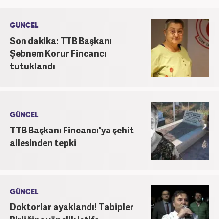
görev aldı. Star.com'da internet editörü olarak
stajını tamamladıktan sonra Medya Takip
GÜNCEL
Merkezi'nde 3 yıl boyunca Gündem, Siyaset, Spor,
Son dakika: TTB Başkanı
Ekonomi kategorilerinde haber ve SEO içerikleriyle
Şebnem Korur Fincancı
birlikte galeri ve video hazırladı. 2019'un Şubat
tutuklandı
ayından bu yana ise Haber7.com'da Gündem Editörü
olarak habercilik kariyerine devam etmektedir.
GÜNCEL
TTB Başkanı Fincancı'ya şehit
ailesinden tepki
GÜNCEL
Doktorlar ayaklandı! Tabipler