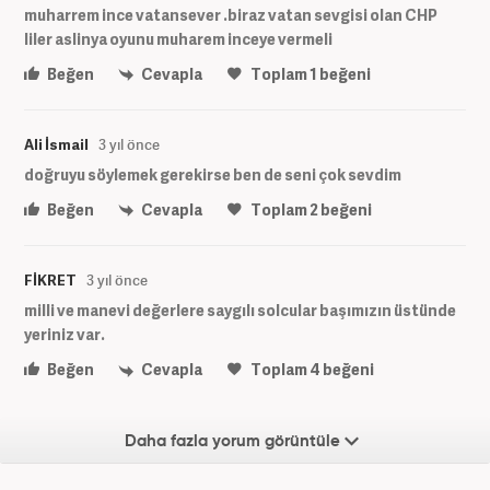
muharrem ince vatansever .biraz vatan sevgisi olan CHP
liler aslinya oyunu muharem inceye vermeli
Beğen
Cevapla
Toplam
1
beğeni
Ali İsmail
3 yıl önce
doğruyu söylemek gerekirse ben de seni çok sevdim
Beğen
Cevapla
Toplam
2
beğeni
FİKRET
3 yıl önce
milli ve manevi değerlere saygılı solcular başımızın üstünde
yeriniz var.
Beğen
Cevapla
Toplam
4
beğeni
Daha fazla yorum görüntüle