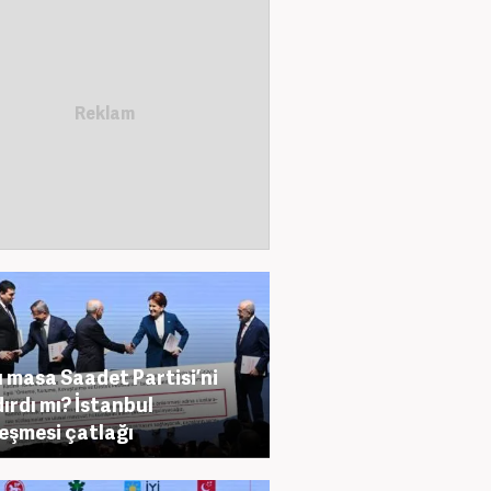
lı masa Saadet Partisi’ni
ırdı mı? İstanbul
eşmesi çatlağı