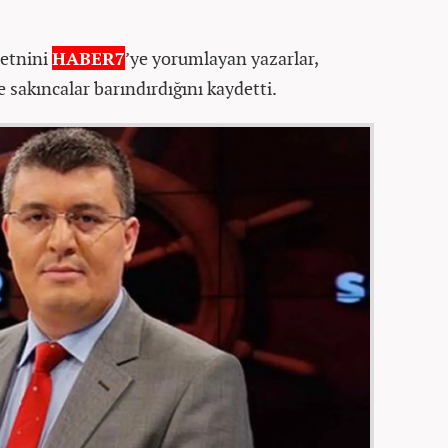
metnini
HABER7
’ye yorumlayan yazarlar,
sakıncalar barındırdığını kaydetti.