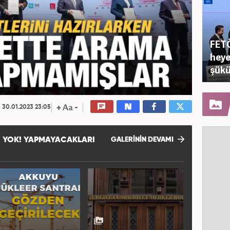
FETÖ
heye
şükü
30.01.2023 23:05
I YOK! YAPMAYACAKLARI
GALERİNİN DEVAMI