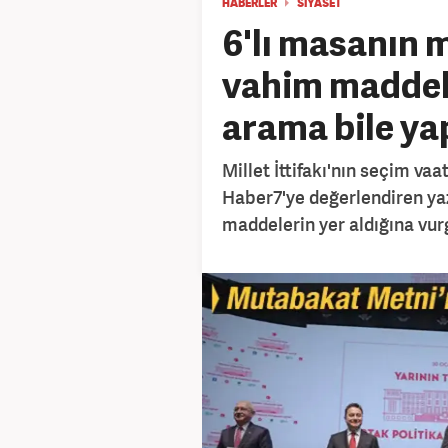
HABERLER
SİYASET
6'lı masanın
vahim maddele
arama bile ya
Millet İttifakı'nın seçim va
Haber7'ye değerlendiren yaza
maddelerin yer aldığına vur