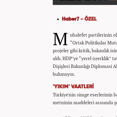
Haber
7 - ÖZEL
M
uhalefet partilerinin o
“Ortak Politikalar Mu
projeler gibi kritik, bakanlık is
aldı. HDP’ye “yerel özerklik” ta
Dişişleri Bakanlığı Diplomasi 
bulunuyor.
'YIKIM' VAATLERİ
Türkiye'nin simge eserlerinin b
metninin maddeleri arasında şu 