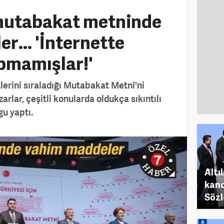
 mutabakat metninde
r... 'İnternette
pmamışlar!'
atlerini sıraladığı Mutabakat Metni'ni
rlar, çeşitli konularda oldukça sıkıntılı
gu yaptı.
Altı
kand
Sözl