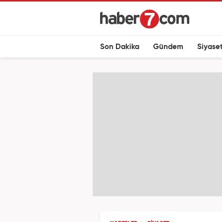
Son Dakika
Gündem
Siyase