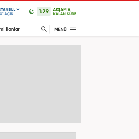
STANBUL
AKŞAM'A
1:29
0°
AÇIK
KALAN SÜRE
mi İlanlar
MENÜ