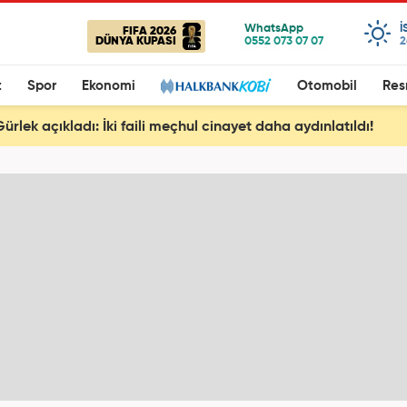
I
FIFA 2026
DÜNYA KUPASI
2
t
Spor
Ekonomi
Otomobil
Res
rlek açıkladı: İki faili meçhul cinayet daha aydınlatıldı!