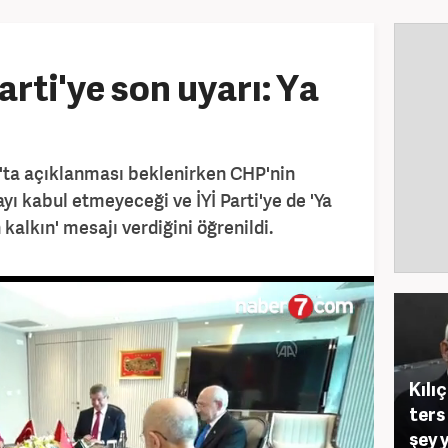
rti'ye son uyarı: Ya
t'ta açıklanması beklenirken CHP'nin
yı kabul etmeyeceği ve İYİ Parti'ye de 'Ya
alkın' mesajı verdiğini öğrenildi.
Kılıç
ters 
şey 