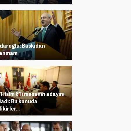
çdaroğlu: Baskıdan
lanmam
li isim 6'lı masanın adayını
ladı: Bu konuda
kirler...