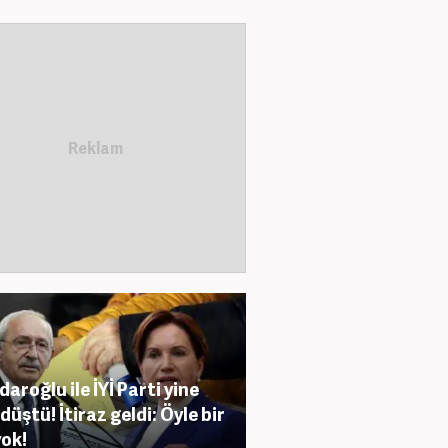
daroğlu ile İYİ Parti yine
düştü! İtiraz geldi: Öyle bir
yok!