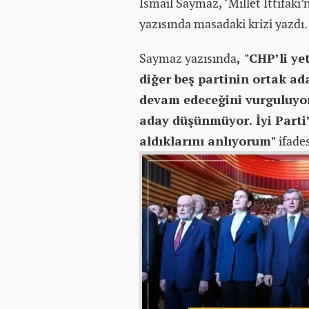
İsmail Saymaz, "Millet İttifakı’
yazısında masadaki krizi yazdı.
Saymaz yazısında
, "CHP’li y
diğer beş partinin ortak ad
devam edeceğini vurguluyor
aday düşünmüyor. İyi Parti’
aldıklarını anlıyorum"
ifades