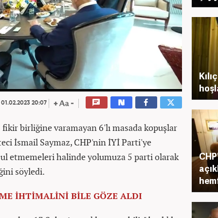
Kılı
hoş
01.02.2023 20:07
fikir birliğine varamayan 6'lı masada kopuşlar
teci İsmail Saymaz, CHP'nin İYİ Parti'ye
CHP'
abul etmemeleri halinde yolumuza 5 parti olarak
açık
ini söyledi.
hemfi
LME İHTİMALİNİ BİLE GÖZE ALDI