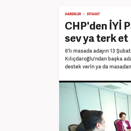
HABERLER
SİYASET
CHP'den İYİ Pa
sev ya terk et
6'lı masada adayın 13 Şuba
Kılıçdaroğlu'ndan başka ada
destek verin ya da masadan k