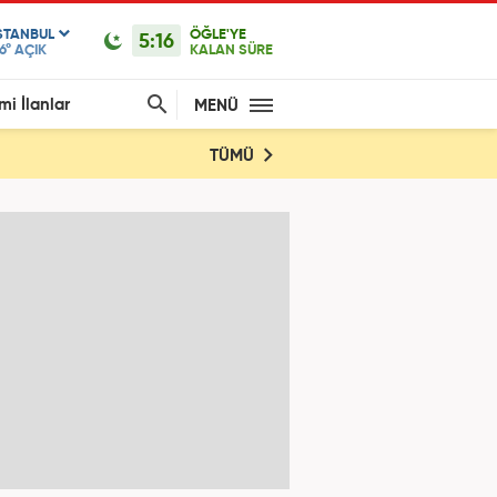
STANBUL
ÖĞLE'YE
5:16
6°
AÇIK
KALAN SÜRE
mi İlanlar
MENÜ
TÜMÜ