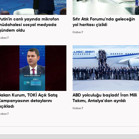
Putin'in canlı yayında mikrofon
Sıfır Atık Forumu'nda geleceğin
müdahalesi sosyal medyada
yol haritası çizildi
gündem oldu
Haber7
aber7
Bakan Kurum, TOKİ Açık Satış
ABD yolculuğu başladı! İran Milli
Kampanyasının detaylarını
Takımı, Antalya'dan ayrıldı
açıkladı
Haber7
aber7