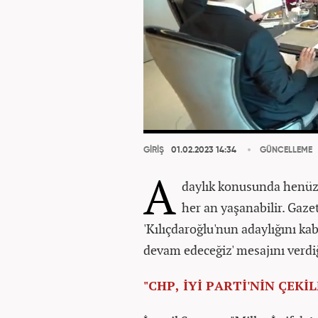
GİRİŞ
01.02.2023 14:34
GÜNCELLEME
A
daylık konusunda henüz 
her an yaşanabilir. Gaze
'Kılıçdaroğlu'nun adaylığını k
devam edeceğiz' mesajını verdiğ
"CHP, İYİ PARTİ'NİN ÇEKİ