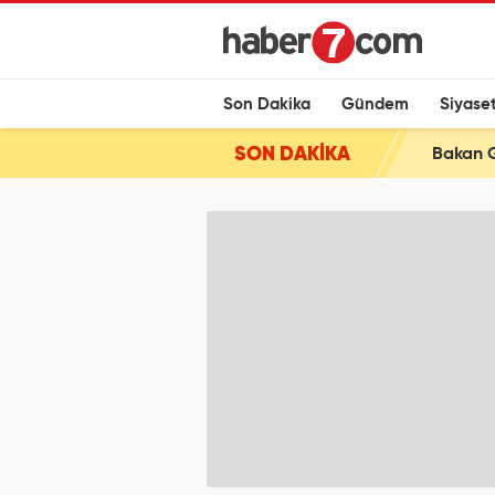
Son Dakika
Gündem
Siyase
SON DAKİKA
Bakan Gü