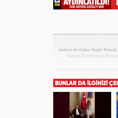
Ankara'da doğan Özgür Bayrak, i
Erciyes Üniversitesi İleti
Üniversite döneminde çeşitli yer
Star.com'da internet editö
Merkezi'nde 3 yıl boyunca Gün
ve SEO içerikleriyle birlikte
BUNLAR DA İLGİNİZİ ÇE
yana ise Haber7.com'da 