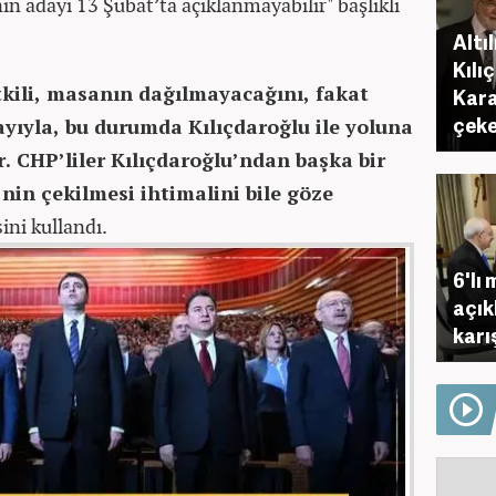
nın adayı 13 Şubat’ta açıklanmayabilir" başlıklı
Altı
Kılı
etkili, masanın dağılmayacağını, fakat
Kara
çeke
ayıyla, bu durumda Kılıçdaroğlu ile yoluna
. CHP’liler Kılıçdaroğlu’ndan başka bir
nin çekilmesi ihtimalini bile göze
ini kullandı.
6'lı
açık
karı