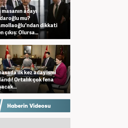
lı masanın adayı
çdaroğlu mu?
mollaoğlu'ndan dikkati
n çıkış: Olursa...
 masada ilk kez aday ismi
landı! Ortalık çok fena
şacak...
Haberin Videosu