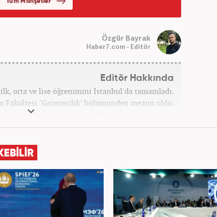
Özgür Bayrak
Haber7.com - Editör
Editör Hakkında
lk, orta ve lise öğrenimini İstanbul'da tamamladı.
şim Fakültesi "Gazetecilik" bölümünden mezun oldu.
el gazetelerde muhabir ve editör olarak görev aldı.
rü olarak stajını tamamladıktan sonra Medya Takip
dem, Siyaset, Spor, Ekonomi kategorilerinde haber
 galeri ve video hazırladı. 2019'un Şubat ayından bu
KEBİLİR
Gündem Editörü olarak habercilik kariyerine devam
etmektedir.