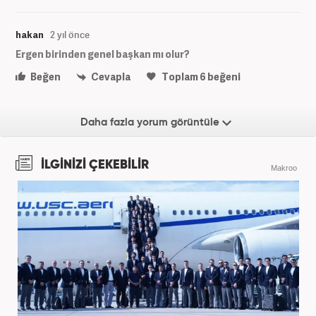
hakan
2 yıl önce
Ergen birinden genel başkan mı olur?
Beğen
Cevapla
Toplam
6
beğeni
Daha fazla yorum görüntüle
İLGİNİZİ ÇEKEBİLİR
Makroo