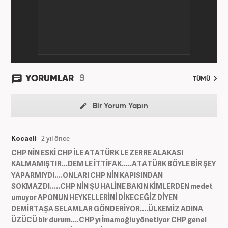
9
YORUMLAR
TÜMÜ
Bir Yorum Yapın
Kocaeli
2 yıl önce
CHP NİN ESKİ CHP İLE ATATÜRK LE ZERRE ALAKASI
KALMAMIŞTIR...DEM LE İTTİFAK.....ATATÜRK BÖYLE BİR ŞEY
YAPARMIYDI....ONLARI CHP NİN KAPISINDAN
SOKMAZDI.....CHP NİN ŞU HALİNE BAKIN KİMLERDEN medet
umuyor APONUN HEYKELLERİNİ DİKECEĞİZ DİYEN
DEMİRTAŞA SELAMLAR GÖNDERİYOR....ÜLKEMİZ ADINA
ÜZÜCÜ bir durum....CHP yı İmamoğlu yönetiyor CHP genel