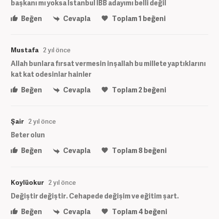
başkanı mı yoksa İstanbul İBB adayımı belli değil
Beğen
Cevapla
Toplam
1
beğeni
Mustafa
2 yıl önce
Allah bunlara fırsat vermesin inşallah bu millete yaptıklarını
kat kat odesinlar hainler
Beğen
Cevapla
Toplam
2
beğeni
Şair
2 yıl önce
Beter olun
Beğen
Cevapla
Toplam
8
beğeni
Koylüokur
2 yıl önce
Değiştir değiştir. Cehapede değişim ve eğitim şart.
Beğen
Cevapla
Toplam
4
beğeni