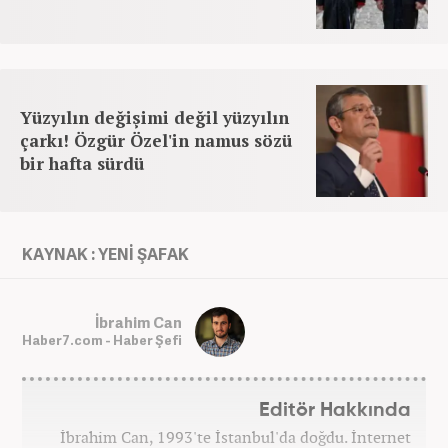
Yüzyılın değişimi değil yüzyılın
çarkı! Özgür Özel'in namus sözü
bir hafta sürdü
KAYNAK : YENİ ŞAFAK
İbrahim Can
Haber7.com - Haber Şefi
Editör Hakkında
İbrahim Can, 1993'te İstanbul'da doğdu. İnternet