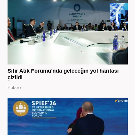
Sıfır Atık Forumu'nda geleceğin yol haritası
çizildi
Haber7