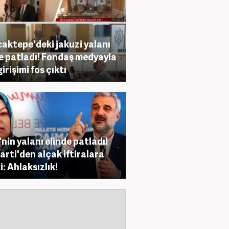
aktepe'deki jakuzi yalanı
e patladı! Fondaş medyayla
irişimi fos çıktı
nin yalanı elinde patladı!
arti'den alçak iftiralara
i: Ahlaksızlık!