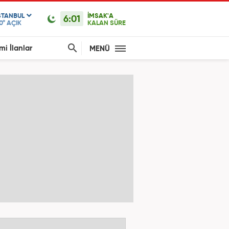
STANBUL
İMSAK'A
6:01
0°
AÇIK
KALAN SÜRE
mi İlanlar
MENÜ