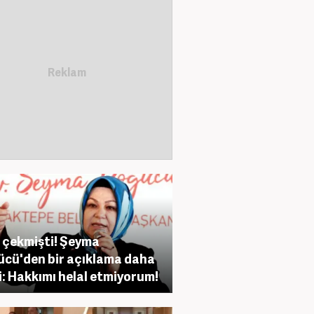
 çekmişti! Şeyma
cü'den bir açıklama daha
i: Hakkımı helal etmiyorum!