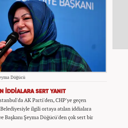
Şeyma Döğücü
 İDDİALARA SERT YANIT
stanbul'da AK Parti'den, CHP'ye geçen
elediyesiyle ilgili ortaya atılan iddialara
ye Başkanı Şeyma Döğücü'den çok sert bir