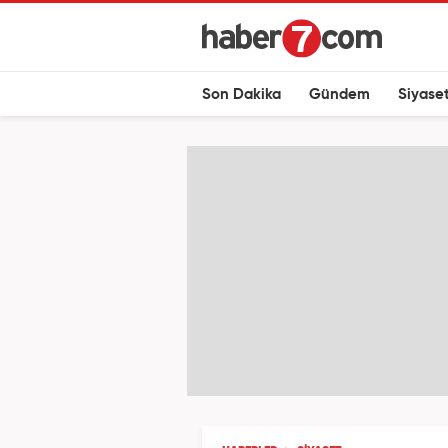
Son Dakika
Gündem
Siyase