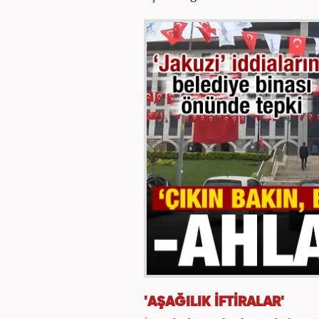
'AŞAĞILIK İFTİRALAR'