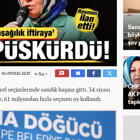
Sanc
böyl
şov g
04.09.2024 22:23
CHP'
rel seçimlerinde sandık başına gitti. 34 siyasi
AK P
de, 61 milyondan fazla seçmen oy kullandı.
tepk