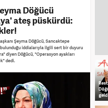
Şeyma Döğücü
raya' ateş püskürdü:
ler!
Başkanı Şeyma Döğücü, Sancaktepe
bulunduğu iddialarıyla ilgili sert bir duyuru
ftira" diyen Döğücü, "Operasyon ayakları
k" dedi.
Rest
Döğü
geld