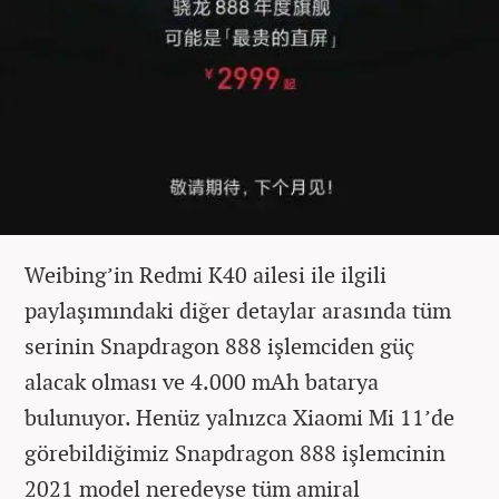
Weibing’in Redmi K40 ailesi ile ilgili
paylaşımındaki diğer detaylar arasında tüm
serinin Snapdragon 888 işlemciden güç
alacak olması ve 4.000 mAh batarya
bulunuyor. Henüz yalnızca Xiaomi Mi 11’de
görebildiğimiz Snapdragon 888 işlemcinin
2021 model neredeyse tüm amiral