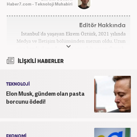
Haber7.com - Teknoloji Muhabiri
Editör Hakkında
İstanbul'da yaşayan Ekrem Öztürk, 2021 yılında
Medya ve İletişim bölümünden mezun oldu. Uzun
süre kendi alanında metin yazarlığı yapan Öztürk,
şu an Haber7.com'da "Muhabir - Editör" olarak görev
İLİŞKİLİ HABERLER
yapmaktadır. Ayrıca günümüz insan ilişkilerinde
saygının ve empatinin çok büyük bir güç olduğuna
inanmakta ve bu değerleri meslek hayatında da ön
planda tutmaktadır.
TEKNOLOJİ
Elon Musk, gündem olan pasta
borcunu ödedi!
EKONOMİ