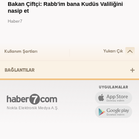
Bakan Çiftçi: Rabb'im bana Kudüs Valiliğini
nasip et
Haber7
Yukarı Çık
Kullanım Şartları
BAĞLANTILAR
UYGULAMALAR
Nokta Elektronik Medya A.Ş.