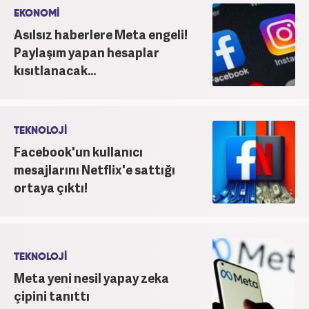
inanmakta ve bu değerleri meslek hayatında da ön
EKONOMİ
planda tutmaktadır.
Asılsız haberlere Meta engeli!
Paylaşım yapan hesaplar
kısıtlanacak...
TEKNOLOJİ
Facebook'un kullanıcı
mesajlarını Netflix'e sattığı
ortaya çıktı!
TEKNOLOJİ
Meta yeni nesil yapay zeka
çipini tanıttı