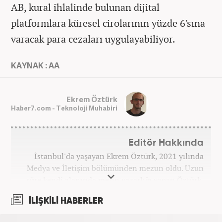
AB, kural ihlalinde bulunan dijital
platformlara küresel cirolarının yüzde 6'sına
varacak para cezaları uygulayabiliyor.
KAYNAK : AA
Ekrem Öztürk
Haber7.com - Teknoloji Muhabiri
Editör Hakkında
İstanbul'da yaşayan Ekrem Öztürk, 2021 yılında
Medya ve İletişim bölümünden mezun oldu. Uzun
süre kendi alanında metin yazarlığı yapan Öztürk,
şu an Haber7.com'da "Muhabir - Editör" olarak görev
İLİŞKİLİ HABERLER
yapmaktadır. Ayrıca günümüz insan ilişkilerinde
saygının ve empatinin çok büyük bir güç olduğuna