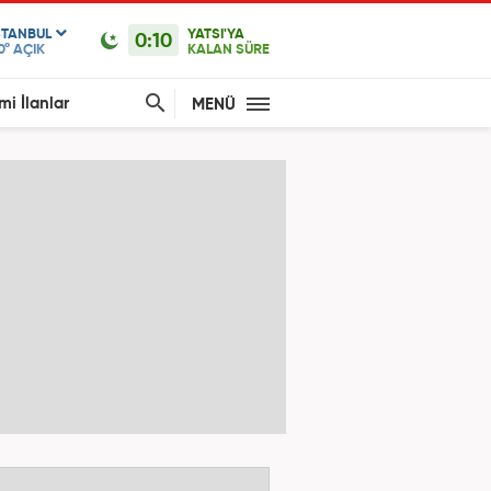
STANBUL
YATSI'YA
0:10
0°
AÇIK
KALAN SÜRE
mi İlanlar
MENÜ