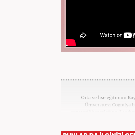
Orta ve lise eğitimini K
Üniversitesi Coğrafya
gazetecilik mesleğine ilk adım
tüm kategorilerde görev ya