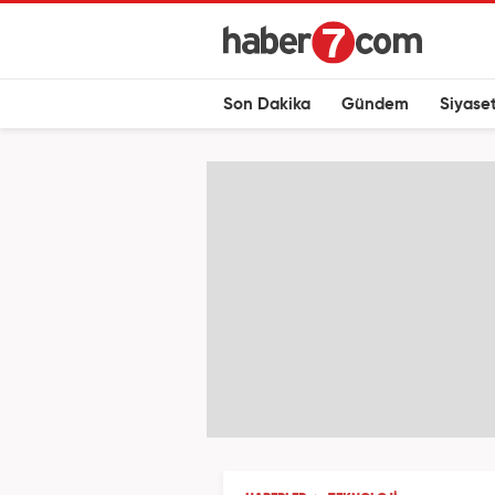
Son Dakika
Gündem
Siyase