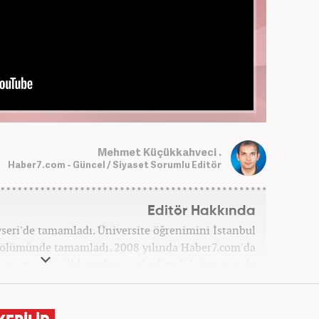
Mehmet Küçükkahveci .
Haber7.com - Güncel / Siyaset Sorumlu Editör
Editör Hakkında
ayseri'de tamamladı. Üniversite öğrenimini İstanbul
 bölümünde tamamladı. 2008 yılında Haber7.com'da
ını attı. 15 yıllık profesyonel editörlük kariyerinde
ptı. Meslek hayatına Haber7.com'da 'Güncel/Siyaset
Sorumlu Editörü' olarak devam etmektedir.