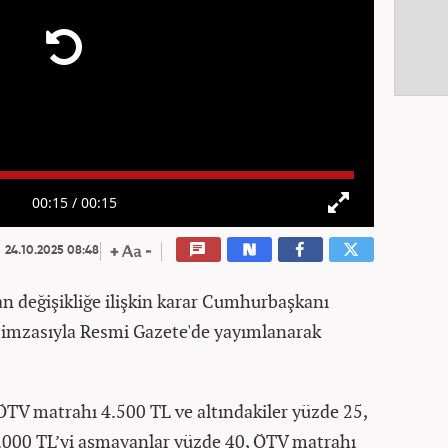
00:15
/
00:15
24.10.2025 08:48
an değişikliğe ilişkin karar Cumhurbaşkanı
 imzasıyla Resmi Gazete'de yayımlanarak
ÖTV matrahı 4.500 TL ve altındakiler yüzde 25,
9.000 TL’yi aşmayanlar yüzde 40, ÖTV matrahı