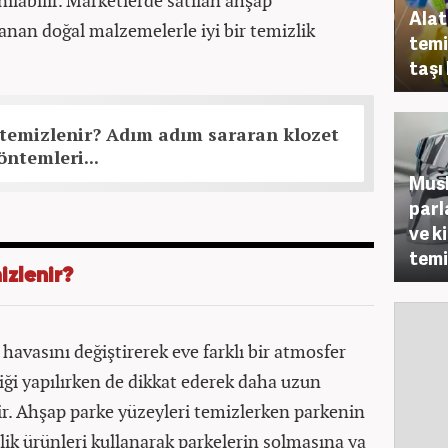
labilir. Marketlerde satılan ahşap
Alat
lanan doğal malzemelerle iyi bir temizlik
temi
taşı
 temizlenir? Adım adım sararan klozet
ntemleri...
Musl
parl
ve k
temiz
izlenir?
avasını değiştirerek eve farklı bir atmosfer
iği yapılırken de dikkat ederek daha uzun
ir. Ahşap parke yüzeyleri temizlerken parkenin
lik ürünleri kullanarak parkelerin solmasına ya