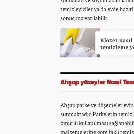
solmadan ve soyulmadan kullanı
temizleyiciler ya da evde hazır
sonucuna varılabilir.
Klozet nasıl
temizleme yö
Ahşap yüzeyler Nasıl Tem
Ahşap parke ve döşemeler evin h
sunmaktadır. Parkelerin temizl
ömürlü kullanılması sağlanabil
malzemelerine göre faklı temiz