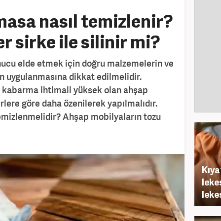
asa nasıl temizlenir?
 sirke ile silinir mi?
onucu elde etmek için doğru malzemelerin ve
n uygulanmasına dikkat edilmelidir.
e kabarma ihtimali yüksek olan ahşap
erlere göre daha özenilerek yapılmalıdır.
emizlenmelidir? Ahşap mobilyaların tozu
Kıya
leke
leke