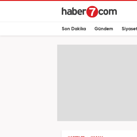
Son Dakika
Gündem
Siyase