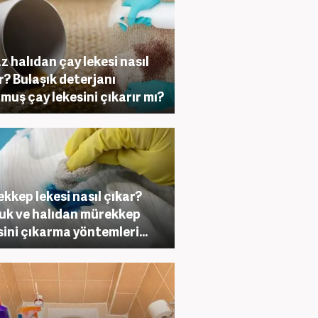
z halıdan çay lekesi nasıl
r? Bulaşık deterjanı
muş çay lekesini çıkarır mı?
kkep lekesi nasıl çıkar?
uk ve halıdan mürekkep
sini çıkarma yöntemleri...