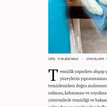
GİRİŞ
11.10.2021 08:41
GÜNCELLEME
1
T
emizlik yaparken ahşap 
yüzeylerin yıpranmamasın
temizlenirken doğru malzeme
solması, kabarması ve soyulma
yöntemlerle temizliği ve bakımı