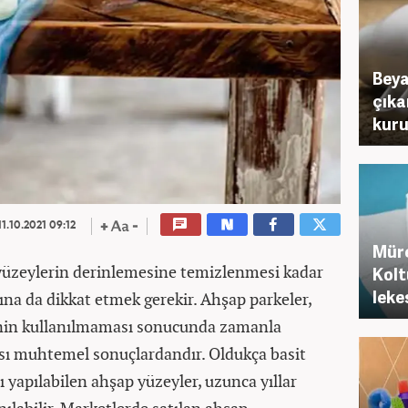
Beya
çıka
kuru
1.10.2021 09:12
Müre
yüzeylerin derinlemesine temizlenmesi kadar
Kolt
leke
a da dikkat etmek gerekir. Ahşap parkeler,
nin kullanılmaması sonucunda zamanla
sı muhtemel sonuçlardandır. Oldukça basit
 yapılabilen ahşap yüzeyler, uzunca yıllar