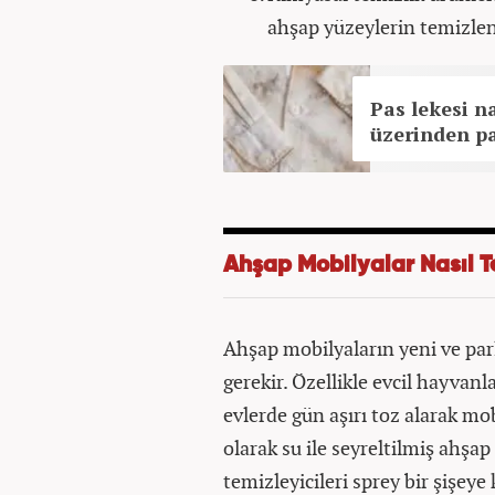
ahşap yüzeylerin temizl
Pas lekesi na
üzerinden pa
Ahşap Mobilyalar Nasıl T
Ahşap mobilyaların yeni ve parl
gerekir. Özellikle evcil hayvan
evlerde gün aşırı toz alarak mo
olarak su ile seyreltilmiş ahşap
temizleyicileri sprey bir şişeye 