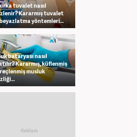
urka tuvalet nasıl
zlenir? Kararmış tuvalet
 beyazlatma yöntemleri...
uk bataryası nasıl
atılır? Kararmış, küflenmiş
ireçlenmiş musluk
liği...