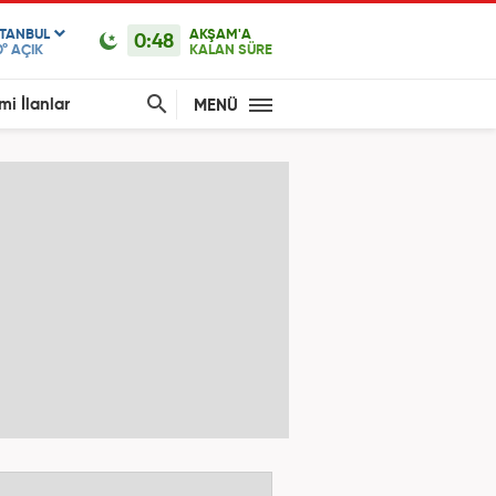
STANBUL
AKŞAM'A
0:48
0°
AÇIK
KALAN SÜRE
mi İlanlar
MENÜ