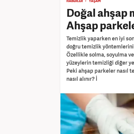
HABERLER
YAŞAM
Doğal ahşap m
Ahşap parkeler
Temizlik yaparken en iyi s
doğru temizlik yöntemlerini
Özellikle solma, soyulma v
yüzeylerin temizliği diğer y
Peki ahşap parkeler nasıl t
nasıl alınır? İ