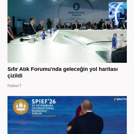
Sıfır Atık Forumu'nda geleceğin yol haritası
çizildi
Haber7