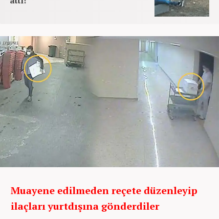
attı!
Muayene edilmeden reçete düzenleyip
ilaçları yurtdışına gönderdiler