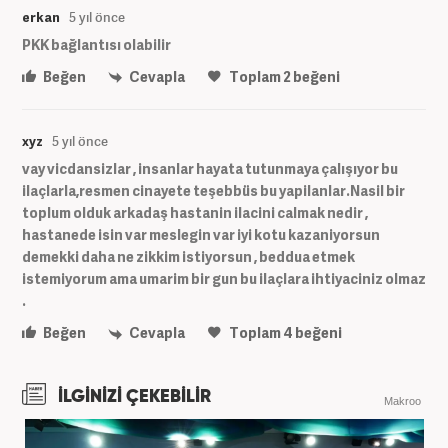
erkan
5 yıl önce
PKK bağlantısı olabilir
Beğen
Cevapla
Toplam
2
beğeni
xyz
5 yıl önce
vay vicdansizlar , insanlar hayata tutunmaya çalışıyor bu
ilaçlarla,resmen cinayete teşebbüs bu yapilanlar.Nasil bir
toplum olduk arkadaş hastanin ilacini calmak nedir ,
hastanede isin var meslegin var iyi kotu kazaniyorsun
demekki daha ne zikkim istiyorsun , beddua etmek
istemiyorum ama umarim bir gun bu ilaçlara ihtiyaciniz olmaz
.
Beğen
Cevapla
Toplam
4
beğeni
İLGİNİZİ ÇEKEBİLİR
Makroo