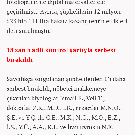
fotokopileri ile dijital materyaller ele
geçirilmişti. Ayrıca, şüphelilerin 12 milyon
523 bin 111 lira haksız kazanç temin ettikleri
ileri sürülmüştü.
18 zanlı adli kontrol şartıyla serbest
bırakıldı
Savcılıkça sorgulanan şüphelilerden 1’i daha
serbest bırakıldı, nöbetçi mahkemeye
çıkarılan biyologlar İsmail E., Veli T.,
doktorlar Z.K., M.D., İ.K., eczacılar M.N.Ö.,
Ş.E. ve Y.Ç. ile C.E., M.K., N.O., M.Ö., E.Z.,
İ.S., Y.Ü., A.A., K.E. ve İran uyruklu N.K.