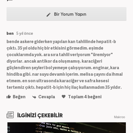
Bir Yorum Yapın
ben
5 yıl önce
bende askere giderken yapılan kan tahlilinde hepatit-b
çıktı. 35 yıl oldu hiç bir etkisini görmedim. eşimde
çocuklarımda yok. ara sıra tahlil veriyorum "üremiyor"
diyorlar. ancak antikor da oluşmamış. karaciğeri
güçlendiren şeyleri bol yemeye çalışıyorum. enginar, kara
hindiba gibi. nar suyu devamlı içerim. melisa çayını da ihmal
etmem. en son ultrasonda karaciğer ve safra kesesi
tertemiz çıktı. hepatit-b için hiç ilaç kullanmadım 35 yıldır.
Beğen
Cevapla
Toplam
4
beğeni
İLGİNİZİ ÇEKEBİLİR
Makroo