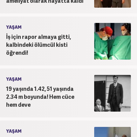
ameliyat olarak hayatta kaldı
YAŞAM
İş için rapor almaya gitti,
kalbindeki ölümcül kisti
öğrendi!
YAŞAM
19 yaşında 1.42, 51 yaşında
2.34 m boyunda! Hem cüce
hem deve
YAŞAM