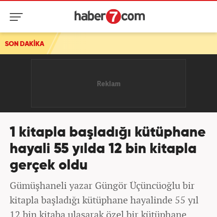
SON DAKİKA
Türkiye'nin rolü Tel Aviv'i korkuttu! İsrail, Türkiye'ye kar
1 kitapla başladığı kütüphane
hayali 55 yılda 12 bin kitapla
gerçek oldu
Gümüşhaneli yazar Güngör Üçüncüoğlu bir
kitapla başladığı kütüphane hayalinde 55 yıl
12 bin kitaba ulaşarak özel bir kütüphane