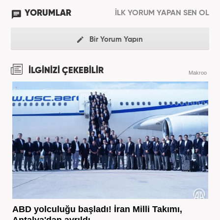
YORUMLAR
İLK YORUM YAPAN SEN OL
Bir Yorum Yapın
İLGİNİZİ ÇEKEBİLİR
Makroo
ABD yolculuğu başladı! İran Milli Takımı,
Antalya'dan ayrıldı